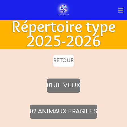
Passer
au
Répertoire type
contenu
principal
2025-2026
RETOUR
01 JE VEUX
02 ANIMAUX FRAGILES