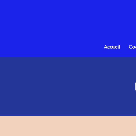
Passer
au
contenu
principal
Accueil
Co