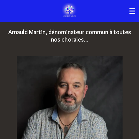
Passer
au
contenu
principal
Arnauld Martin, dénominateur commun à toutes
nos chorales...