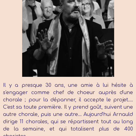
Il y a presque 30 ans, une amie à lui hésite à
s'engager comme chef de choeur auprès d'une
chorale ; pour la dépanner, il accepte le projet....
C'est sa toute première. Il y prend goût, suivent une
autre chorale, puis une autre... Aujourd'hui Arnauld
dirige 11 chorales, qui se répartissent tout au long
de la semaine, et qui totalisent plus de 400