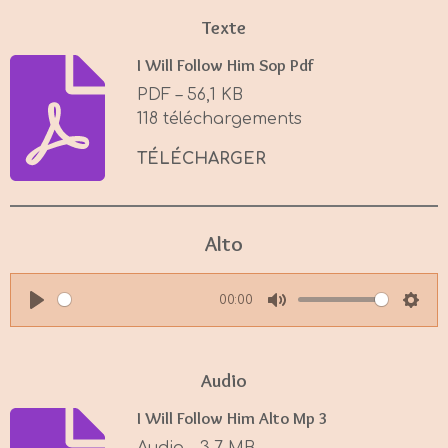
Texte
I Will Follow Him Sop Pdf
PDF – 56,1 KB
118 téléchargements
TÉLÉCHARGER
Alto
00:00
P
M
S
l
u
e
a
t
t
Audio
y
e
t
I Will Follow Him Alto Mp 3
i
Audio – 3,7 MB