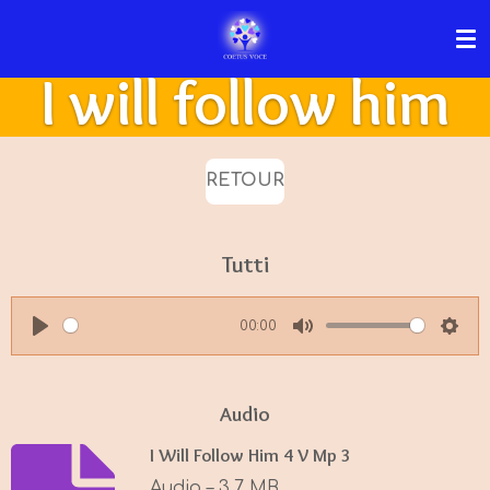
Passer
au
I will follow him
contenu
principal
RETOUR
Tutti
00:00
P
M
S
l
u
e
a
t
t
Audio
y
e
t
I Will Follow Him 4 V Mp 3
i
Audio – 3,7 MB