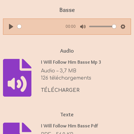
Basse
00:00
P
M
S
l
u
e
a
t
t
Audio
y
e
t
I Will Follow Him Basse Mp 3
i
Audio – 3,7 MB
n
126 téléchargements
g
s
TÉLÉCHARGER
Texte
I Will Follow Him Basse Pdf