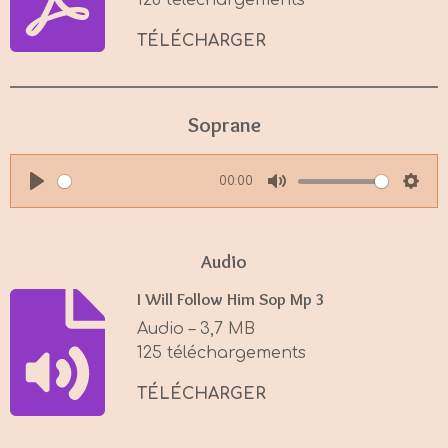
126 téléchargements
TÉLÉCHARGER
Soprane
00:00
P
M
S
l
u
e
a
t
t
Audio
y
e
t
I Will Follow Him Sop Mp 3
i
Audio – 3,7 MB
n
125 téléchargements
g
s
TÉLÉCHARGER