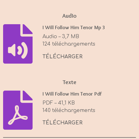
l
u
e
a
t
t
Audio
y
e
t
I Will Follow Him Tenor Mp 3
i
Audio – 3,7 MB
n
124 téléchargements
g
s
TÉLÉCHARGER
Texte
I Will Follow Him Tenor Pdf
PDF – 41,1 KB
140 téléchargements
TÉLÉCHARGER