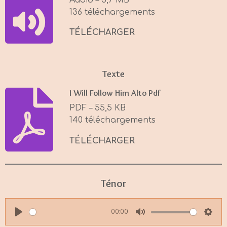
n
136 téléchargements
g
s
TÉLÉCHARGER
Texte
I Will Follow Him Alto Pdf
PDF – 55,5 KB
140 téléchargements
TÉLÉCHARGER
Ténor
00:00
P
M
S