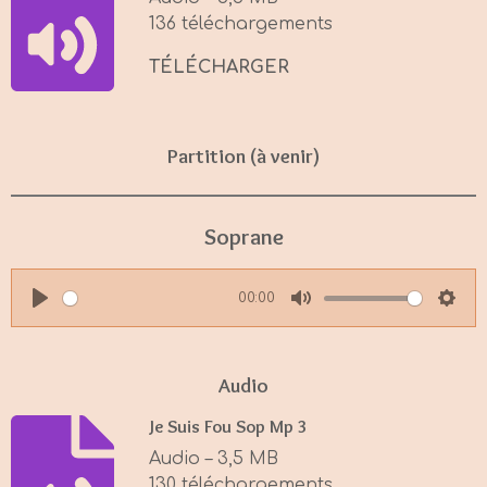
n
136 téléchargements
g
s
TÉLÉCHARGER
Partition (à venir)
Soprane
00:00
P
M
S
l
u
e
a
t
t
Audio
y
e
t
Je Suis Fou Sop Mp 3
i
Audio – 3,5 MB
n
130 téléchargements