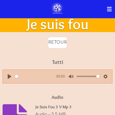
Passer
au
Je suis fou
contenu
principal
RETOUR
Tutti
00:00
P
M
S
l
u
e
a
t
t
Audio
y
e
t
Je Suis Fou 3 V Mp 3
i
Audio – 3,5 MB