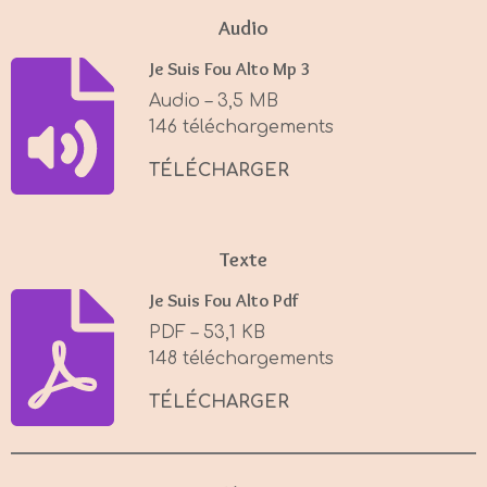
a
t
t
Audio
y
e
t
Je Suis Fou Alto Mp 3
i
Audio – 3,5 MB
n
146 téléchargements
g
s
TÉLÉCHARGER
Texte
Je Suis Fou Alto Pdf
PDF – 53,1 KB
148 téléchargements
TÉLÉCHARGER