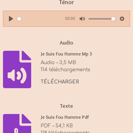
Ténor
00:00
P
M
S
l
u
e
a
t
t
Audio
y
e
t
Je Suis Fou Homme Mp 3
i
Audio – 3,5 MB
n
114 téléchargements
g
s
TÉLÉCHARGER
Texte
Je Suis Fou Homme Pdf
PDF – 54,1 KB