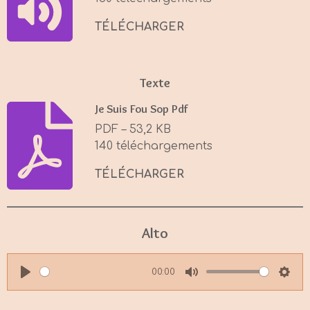
g
s
TÉLÉCHARGER
Texte
Je Suis Fou Sop Pdf
PDF – 53,2 KB
140 téléchargements
TÉLÉCHARGER
Alto
00:00
P
M
S
l
u
e