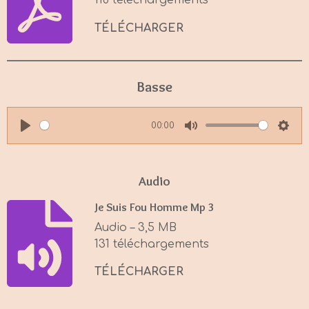
118 téléchargements
TÉLÉCHARGER
Basse
00:00
P
M
S
l
u
e
a
t
t
Audio
y
e
t
Je Suis Fou Homme Mp 3
i
Audio – 3,5 MB
n
131 téléchargements
g
s
TÉLÉCHARGER