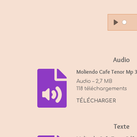
P
l
a
y
Audio
Moliendo Cafe Tenor Mp 
Audio – 2,7 MB
118 téléchargements
TÉLÉCHARGER
Texte