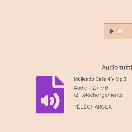
P
l
a
y
Audio tutt
Moliendo Cafe 4 V Mp 3
Audio – 2,7 MB
121 téléchargements
TÉLÉCHARGER