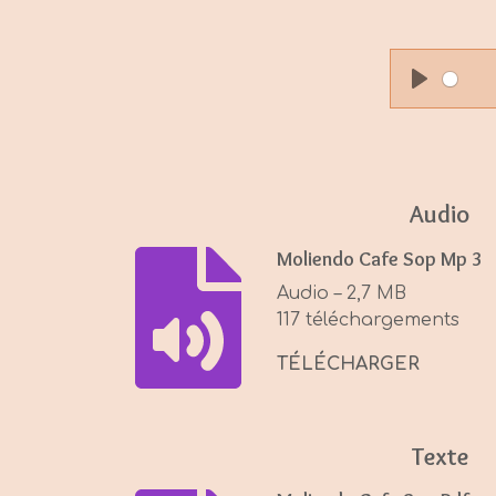
P
l
a
y
Audio
Moliendo Cafe Sop Mp 3
Audio – 2,7 MB
117 téléchargements
TÉLÉCHARGER
Texte