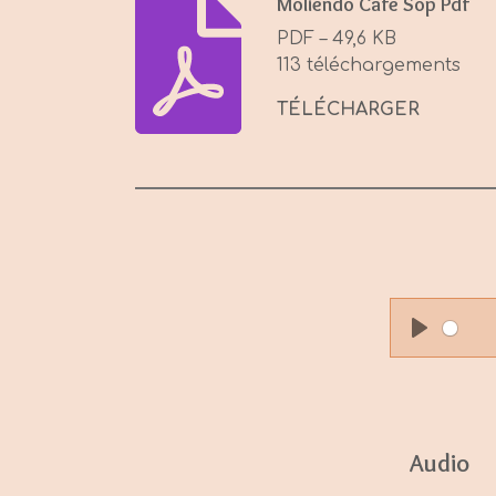
Moliendo Cafe Sop Pdf
PDF – 49,6 KB
113 téléchargements
TÉLÉCHARGER
P
l
a
y
Audio