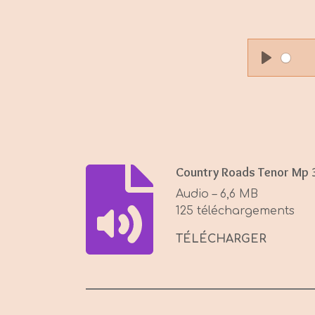
P
l
a
y
Country Roads Tenor Mp 
Audio – 6,6 MB
125 téléchargements
TÉLÉCHARGER