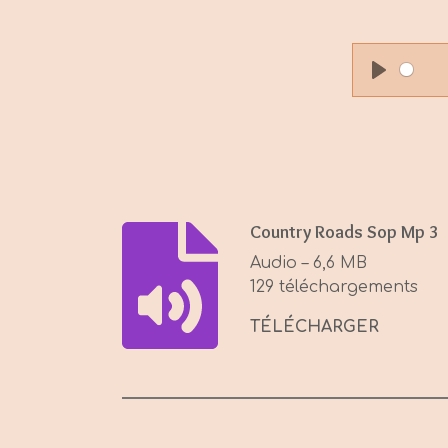
P
l
a
y
Country Roads Sop Mp 3
Audio – 6,6 MB
129 téléchargements
TÉLÉCHARGER