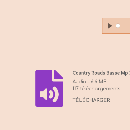
P
l
a
y
Country Roads Basse Mp 
Audio – 6,6 MB
117 téléchargements
TÉLÉCHARGER