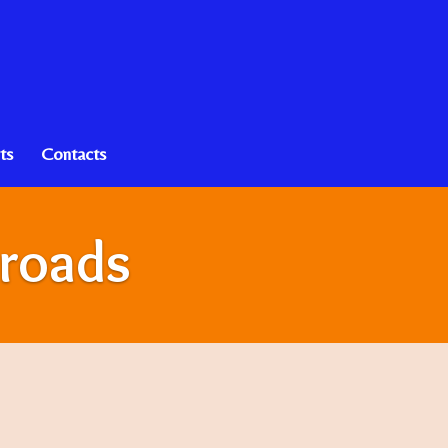
ts
Contacts
roads