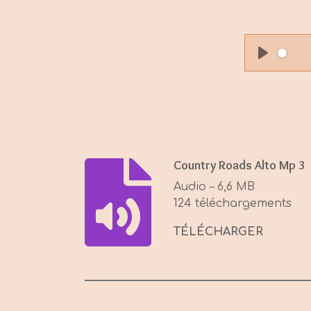
P
l
a
y
Country Roads Alto Mp 3
Audio – 6,6 MB
124 téléchargements
TÉLÉCHARGER