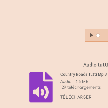
P
l
a
y
Audio tutt
Country Roads Tutti Mp 3
Audio – 6,6 MB
129 téléchargements
TÉLÉCHARGER