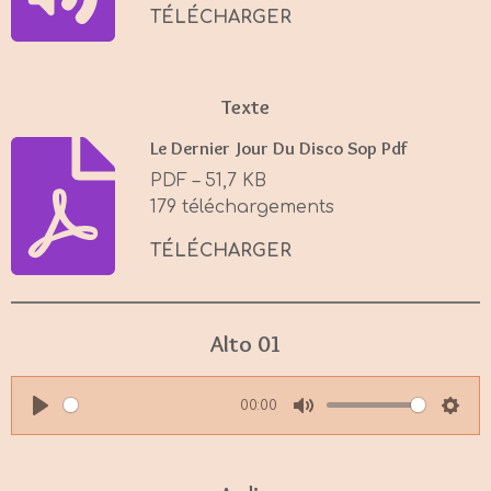
s
TÉLÉCHARGER
Texte
Le Dernier Jour Du Disco Sop Pdf
PDF – 51,7 KB
179 téléchargements
TÉLÉCHARGER
Alto 01
00:00
P
M
S
l
u
e
a
t
t