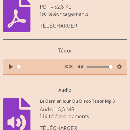
PDF – 52,3 KB
160 téléchargements
TÉLÉCHARGER
Ténor
00:00
P
M
S
l
u
e
a
t
t
Audio
y
e
t
Le Dernier Jour Du Disco Tenor Mp 3
i
Audio – 3,3 MB
n
146 téléchargements
g
s
TÉLÉCHARGER