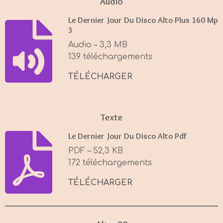
Audio
y
e
t
Le Dernier Jour Du Disco Alto Plus 160 Mp
i
3
n
Audio – 3,3 MB
g
139 téléchargements
s
TÉLÉCHARGER
Texte
Le Dernier Jour Du Disco Alto Pdf
PDF – 52,3 KB
172 téléchargements
TÉLÉCHARGER