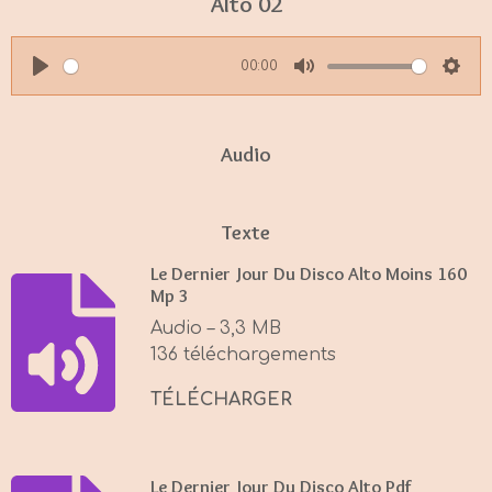
Alto 02
00:00
P
M
S
l
u
e
a
t
t
Audio
y
e
t
i
Texte
n
g
Le Dernier Jour Du Disco Alto Moins 160
Mp 3
s
Audio – 3,3 MB
136 téléchargements
TÉLÉCHARGER
Le Dernier Jour Du Disco Alto Pdf