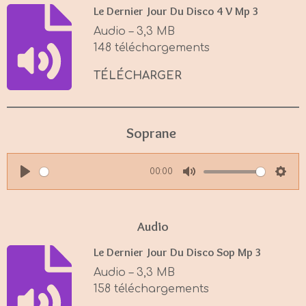
y
e
t
Le Dernier Jour Du Disco 4 V Mp 3
i
Audio – 3,3 MB
n
148 téléchargements
g
s
TÉLÉCHARGER
Soprane
00:00
P
M
S
l
u
e
a
t
t
Audio
y
e
t
Le Dernier Jour Du Disco Sop Mp 3
i
Audio – 3,3 MB
n
158 téléchargements
g