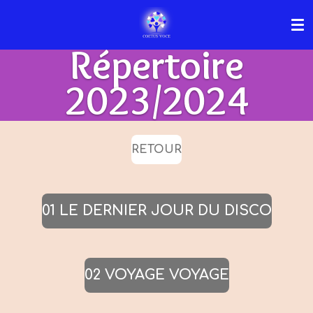
Passer
au
Répertoire
contenu
principal
2023/2024
RETOUR
01 LE DERNIER JOUR DU DISCO
02 VOYAGE VOYAGE