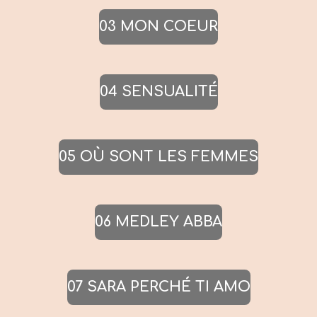
03 MON COEUR
04 SENSUALITÉ
05 OÙ SONT LES FEMMES
06 MEDLEY ABBA
07 SARA PERCHÉ TI AMO