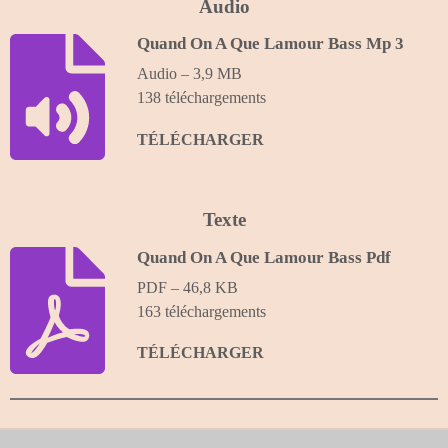
a
t
t
Audio
y
e
t
Quand On A Que Lamour Bass Mp 3
i
Audio – 3,9 MB
n
138 téléchargements
g
s
TÉLÉCHARGER
Texte
Quand On A Que Lamour Bass Pdf
PDF – 46,8 KB
163 téléchargements
TÉLÉCHARGER