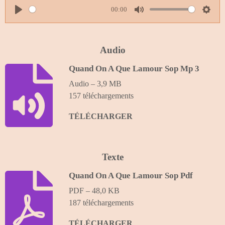
00:00
P
M
S
l
u
e
a
t
t
Audio
y
e
t
Quand On A Que Lamour Sop Mp 3
i
Audio – 3,9 MB
n
157 téléchargements
g
s
TÉLÉCHARGER
Texte
Quand On A Que Lamour Sop Pdf
PDF – 48,0 KB
187 téléchargements
TÉLÉCHARGER