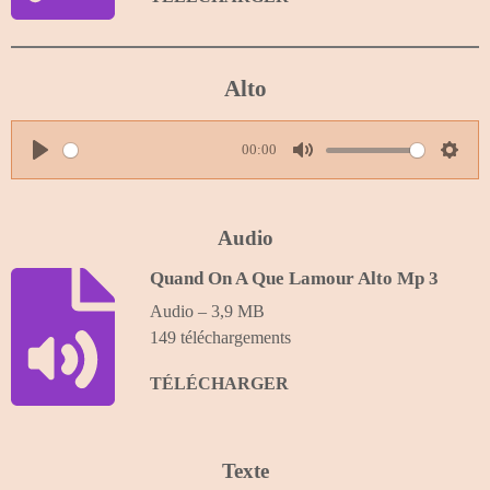
Alto
00:00
P
M
S
l
u
e
a
t
t
Audio
y
e
t
Quand On A Que Lamour Alto Mp 3
i
Audio – 3,9 MB
n
149 téléchargements
g
s
TÉLÉCHARGER
Texte