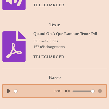
s
TÉLÉCHARGER
Texte
Quand On A Que Lamour Tenor Pdf
PDF – 47,5 KB
152 téléchargements
TÉLÉCHARGER
Basse
00:00
P
M
S
l
u
e