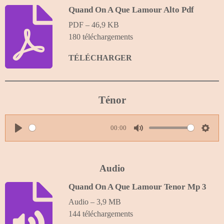
Quand On A Que Lamour Alto Pdf
PDF – 46,9 KB
180 téléchargements
TÉLÉCHARGER
Ténor
00:00
P
M
S
l
u
e
a
t
t
Audio
y
e
t
Quand On A Que Lamour Tenor Mp 3
i
Audio – 3,9 MB
n
144 téléchargements
g