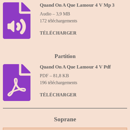
y
e
t
Quand On A Que Lamour 4 V Mp 3
i
Audio – 3,9 MB
n
172 téléchargements
g
s
TÉLÉCHARGER
Partition
Quand On A Que Lamour 4 V Pdf
PDF – 81,8 KB
196 téléchargements
TÉLÉCHARGER
Soprane