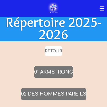
Passer
au
Répertoire 2025-
contenu
principal
2026
RETOUR
01 ARMSTRONG
02 DES HOMMES PAREILS