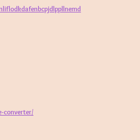
nliflodkdafenbcpjdlppllnemd
-converter/