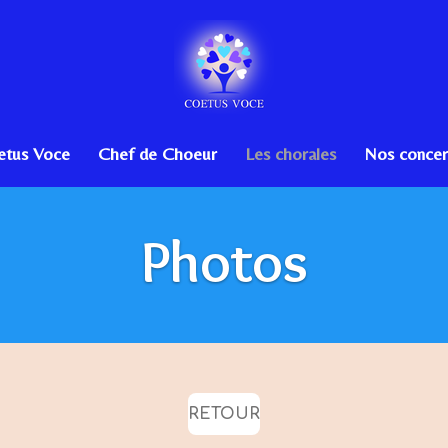
etus Voce
Chef de Choeur
Les chorales
Nos concer
Photos
RETOUR