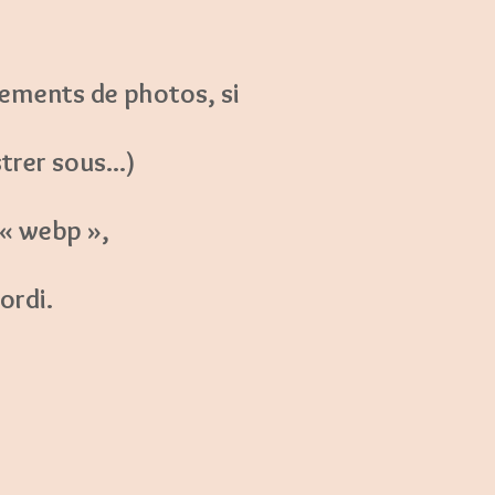
gements de photos, si
trer sous...)
 « webp »,
ordi.