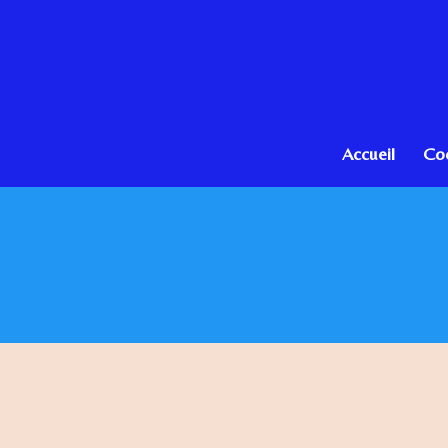
Passer
au
contenu
principal
Accueil
Co