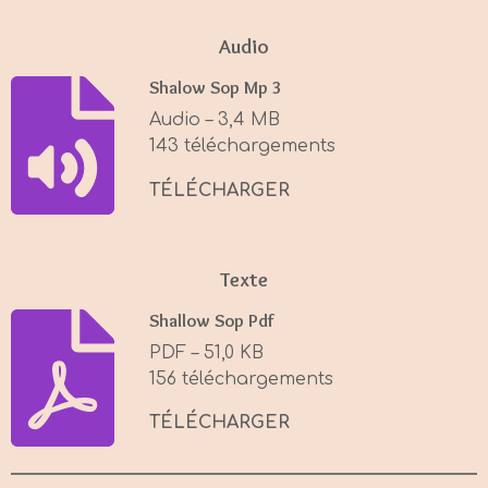
l
u
e
a
t
t
Audio
y
e
t
Shalow Sop Mp 3
i
Audio – 3,4 MB
n
143 téléchargements
g
s
TÉLÉCHARGER
Texte
Shallow Sop Pdf
PDF – 51,0 KB
156 téléchargements
TÉLÉCHARGER