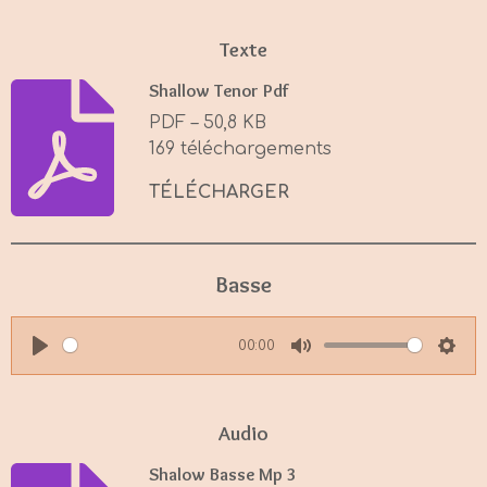
Texte
Shallow Tenor Pdf
PDF – 50,8 KB
169 téléchargements
TÉLÉCHARGER
Basse
00:00
P
M
S
l
u
e
a
t
t
Audio
y
e
t
Shalow Basse Mp 3
i