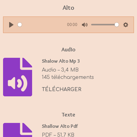
Alto
00:00
P
M
S
l
u
e
a
t
t
Audio
y
e
t
Shalow Alto Mp 3
i
Audio – 3,4 MB
n
145 téléchargements
g
s
TÉLÉCHARGER
Texte
Shallow Alto Pdf
PDF – 51,7 KB