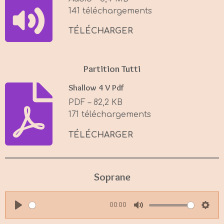
n
141 téléchargements
g
s
TÉLÉCHARGER
Partition Tutti
Shallow 4 V Pdf
PDF – 82,2 KB
171 téléchargements
TÉLÉCHARGER
Soprane
00:00
P
M
S