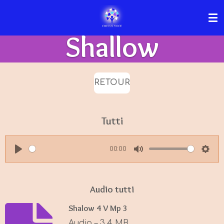
Passer
au
Shallow
contenu
principal
RETOUR
Tutti
00:00
P
M
S
l
u
e
a
t
t
Audio tutti
y
e
t
Shalow 4 V Mp 3
i
Audio – 3,4 MB