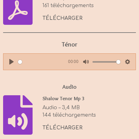
161 téléchargements
TÉLÉCHARGER
Ténor
00:00
P
M
S
l
u
e
a
t
t
Audio
y
e
t
Shalow Tenor Mp 3
i
Audio – 3,4 MB
n
144 téléchargements
g
s
TÉLÉCHARGER