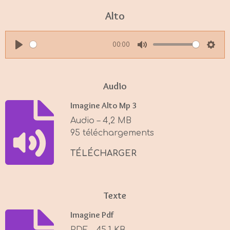
Alto
00:00
P
M
S
l
u
e
a
t
t
Audio
y
e
t
Imagine Alto Mp 3
i
Audio – 4,2 MB
n
95 téléchargements
g
s
TÉLÉCHARGER
Texte
Imagine Pdf