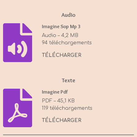
l
u
e
a
t
t
Audio
y
e
t
Imagine Sop Mp 3
i
Audio – 4,2 MB
n
94 téléchargements
g
s
TÉLÉCHARGER
Texte
Imagine Pdf
PDF – 45,1 KB
119 téléchargements
TÉLÉCHARGER