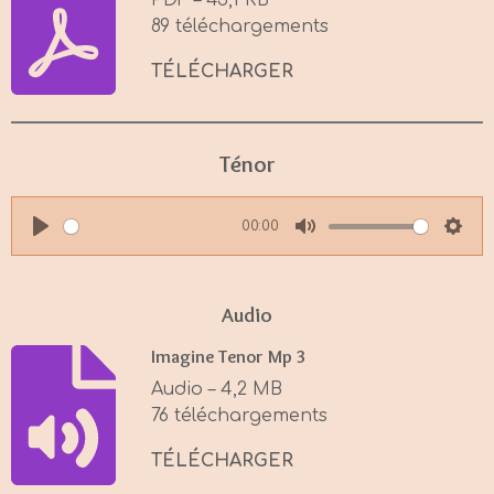
PDF – 45,1 KB
89 téléchargements
TÉLÉCHARGER
Ténor
00:00
P
M
S
l
u
e
a
t
t
Audio
y
e
t
Imagine Tenor Mp 3
i
Audio – 4,2 MB
n
76 téléchargements
g
s
TÉLÉCHARGER