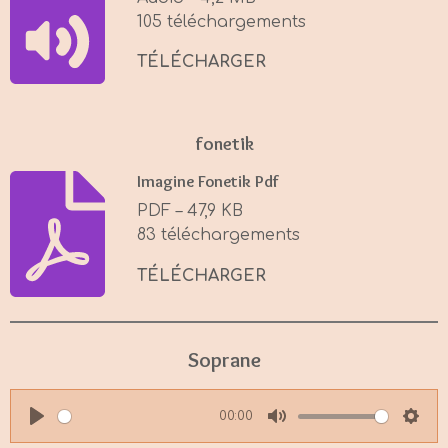
n
105 téléchargements
g
s
TÉLÉCHARGER
fonetik
Imagine Fonetik Pdf
PDF – 47,9 KB
83 téléchargements
TÉLÉCHARGER
Soprane
00:00
P
M
S