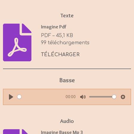
Texte
Imagine Pdf
PDF – 45,1 KB
99 téléchargements
TÉLÉCHARGER
Basse
00:00
P
M
S
l
u
e
a
t
t
Audio
y
e
t
Imagine Basse Mp 3