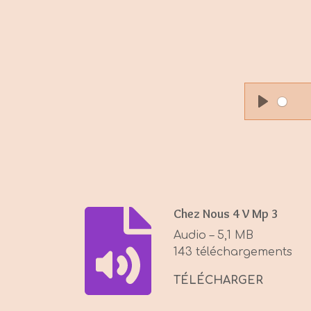
P
l
a
y
Chez Nous 4 V Mp 3
Audio – 5,1 MB
143 téléchargements
TÉLÉCHARGER