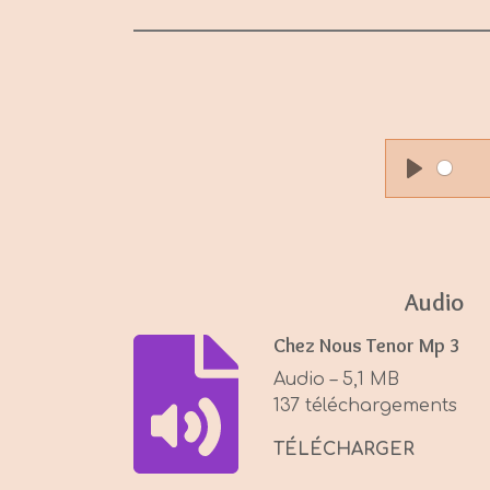
P
l
a
y
Audio
Chez Nous Tenor Mp 3
Audio – 5,1 MB
137 téléchargements
TÉLÉCHARGER