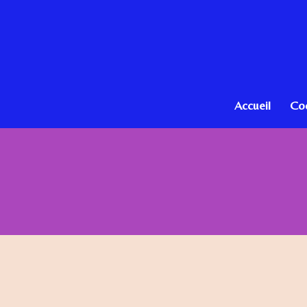
Passer
au
contenu
principal
Accueil
Co