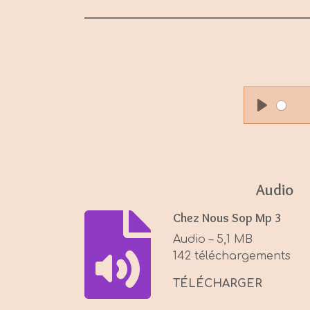
P
l
a
y
Audio
Chez Nous Sop Mp 3
Audio – 5,1 MB
142 téléchargements
TÉLÉCHARGER