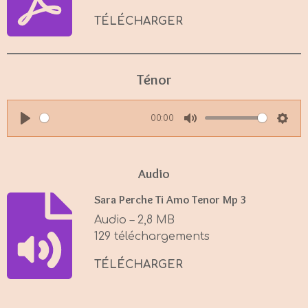
TÉLÉCHARGER
Ténor
00:00
P
M
S
l
u
e
a
t
t
Audio
y
e
t
Sara Perche Ti Amo Tenor Mp 3
i
Audio – 2,8 MB
n
129 téléchargements
g
s
TÉLÉCHARGER