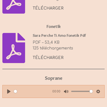
TÉLÉCHARGER
Fonetik
Sara Perche Ti Amo Fonetik Pdf
PDF – 53,4 KB
125 téléchargements
TÉLÉCHARGER
Soprane
00:00
P
M
S
l
u
e