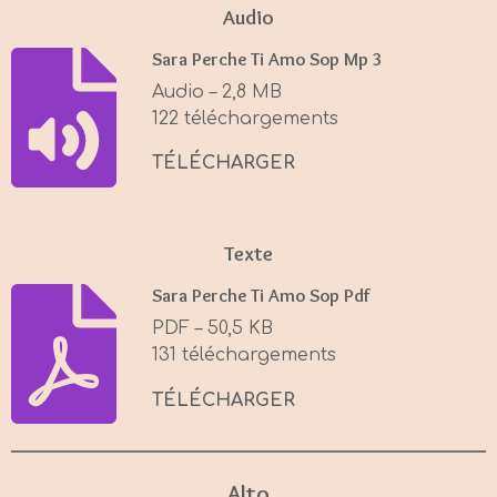
a
t
t
Audio
y
e
t
Sara Perche Ti Amo Sop Mp 3
i
Audio – 2,8 MB
n
122 téléchargements
g
s
TÉLÉCHARGER
Texte
Sara Perche Ti Amo Sop Pdf
PDF – 50,5 KB
131 téléchargements
TÉLÉCHARGER
Alto