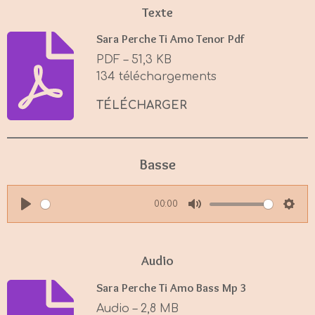
Texte
Sara Perche Ti Amo Tenor Pdf
PDF – 51,3 KB
134 téléchargements
TÉLÉCHARGER
Basse
00:00
P
M
S
l
u
e
a
t
t
Audio
y
e
t
Sara Perche Ti Amo Bass Mp 3
i
Audio – 2,8 MB
n