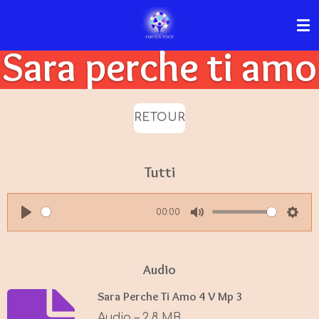
Passer
au
Sara perche ti amo
contenu
principal
RETOUR
Tutti
00:00
P
M
S
l
u
e
a
t
t
Audio
y
e
t
Sara Perche Ti Amo 4 V Mp 3
i
Audio – 2,8 MB