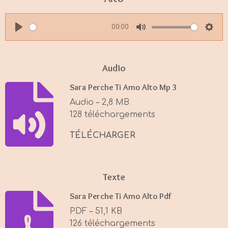
00:00
P
M
S
l
u
e
a
t
t
Audio
y
e
t
Sara Perche Ti Amo Alto Mp 3
i
Audio – 2,8 MB
n
128 téléchargements
g
s
TÉLÉCHARGER
Texte
Sara Perche Ti Amo Alto Pdf
PDF – 51,1 KB
126 téléchargements