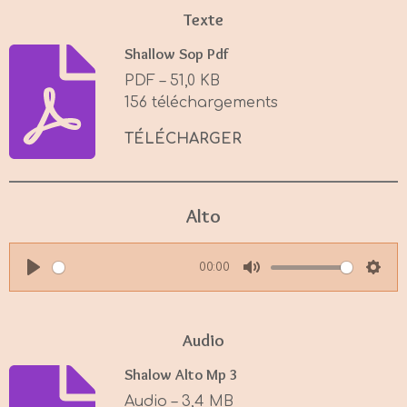
Texte
Shallow Sop Pdf
PDF – 51,0 KB
156 téléchargements
TÉLÉCHARGER
Alto
00:00
P
M
S
l
u
e
a
t
t
Audio
y
e
t
Shalow Alto Mp 3
i
Audio – 3,4 MB