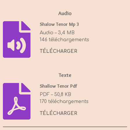
l
u
e
a
t
t
Audio
y
e
t
Shalow Tenor Mp 3
i
Audio – 3,4 MB
n
146 téléchargements
g
s
TÉLÉCHARGER
Texte
Shallow Tenor Pdf
PDF – 50,8 KB
170 téléchargements
TÉLÉCHARGER