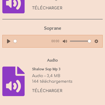
TÉLÉCHARGER
Soprane
00:00
P
M
S
l
u
e
a
t
t
Audio
y
e
t
Shalow Sop Mp 3
i
Audio – 3,4 MB
n
144 téléchargements
g
s
TÉLÉCHARGER