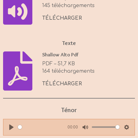
n
145 téléchargements
g
s
TÉLÉCHARGER
Texte
Shallow Alto Pdf
PDF – 51,7 KB
164 téléchargements
TÉLÉCHARGER
Ténor
00:00
P
M
S