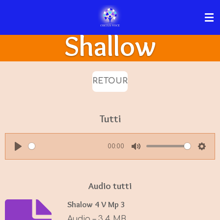
Passer
au
Shallow
contenu
principal
RETOUR
Tutti
00:00
P
M
S
l
u
e
a
t
t
Audio tutti
y
e
t
Shalow 4 V Mp 3
i
Audio – 3,4 MB