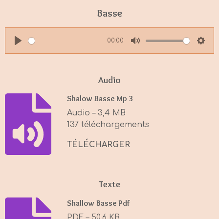
Basse
00:00
P
M
S
l
u
e
a
t
t
Audio
y
e
t
Shalow Basse Mp 3
i
Audio – 3,4 MB
n
137 téléchargements
g
s
TÉLÉCHARGER
Texte
Shallow Basse Pdf
PDF – 50,6 KB