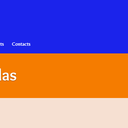
ts
Contacts
las