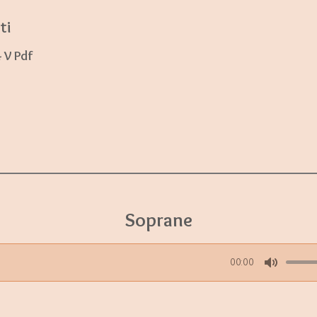
ti
 V Pdf
Soprane
00:00
M
u
t