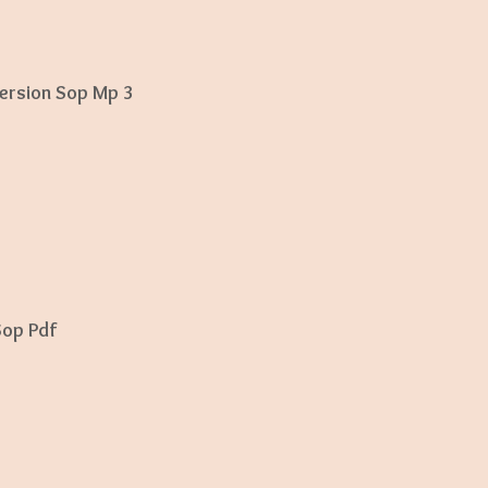
e
Version Sop Mp 3
Sop Pdf