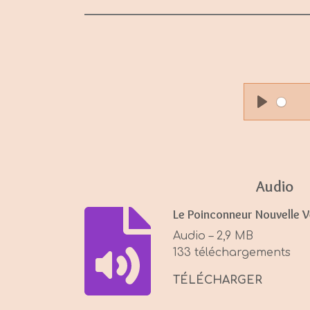
P
l
a
y
Audio
Le Poinconneur Nouvelle V
Audio – 2,9 MB
133 téléchargements
TÉLÉCHARGER