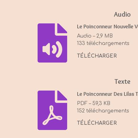
a
y
Audio
Le Poinconneur Nouvelle 
Audio – 2,9 MB
133 téléchargements
TÉLÉCHARGER
Texte
Le Poinconneur Des Lilas 
PDF – 59,3 KB
152 téléchargements
TÉLÉCHARGER