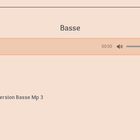
Basse
00:00
M
u
t
e
Version Basse Mp 3