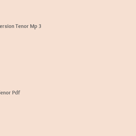
t
e
Version Tenor Mp 3
Tenor Pdf