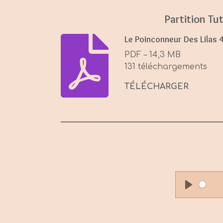
Partition Tut
Le Poinconneur Des Lilas 4
PDF – 14,3 MB
131 téléchargements
TÉLÉCHARGER
P
l
a