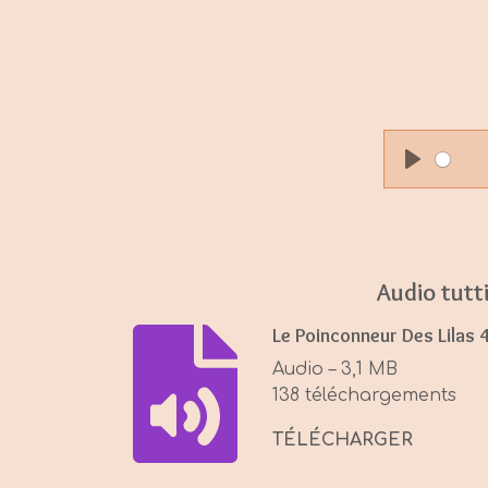
P
l
a
y
Audio tutt
Le Poinconneur Des Lilas 
Audio – 3,1 MB
138 téléchargements
TÉLÉCHARGER