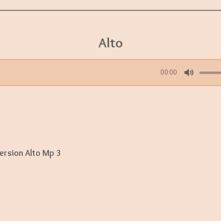
Alto
00:00
M
u
t
e
ersion Alto Mp 3