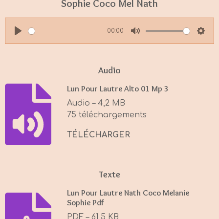
Sophie Coco Mel Nath
00:00
P
M
S
l
u
e
a
t
t
Audio
y
e
t
Lun Pour Lautre Alto 01 Mp 3
i
Audio – 4,2 MB
n
75 téléchargements
g
s
TÉLÉCHARGER
Texte
Lun Pour Lautre Nath Coco Melanie
Sophie Pdf
PDF – 61,5 KB