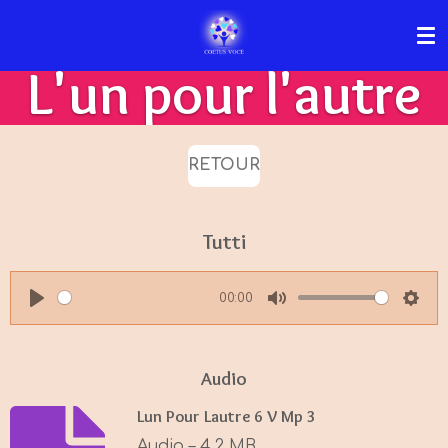
Passer
au
L'un pour l'autre
contenu
principal
RETOUR
Tutti
00:00
P
M
S
l
u
e
a
t
t
Audio
y
e
t
Lun Pour Lautre 6 V Mp 3
i
Audio – 4,2 MB