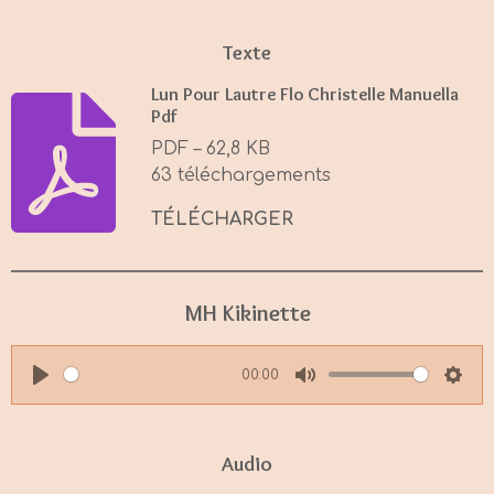
Texte
Lun Pour Lautre Flo Christelle Manuella
Pdf
PDF – 62,8 KB
63 téléchargements
TÉLÉCHARGER
MH Kikinette
00:00
P
M
S
l
u
e
a
t
t
Audio
y
e
t