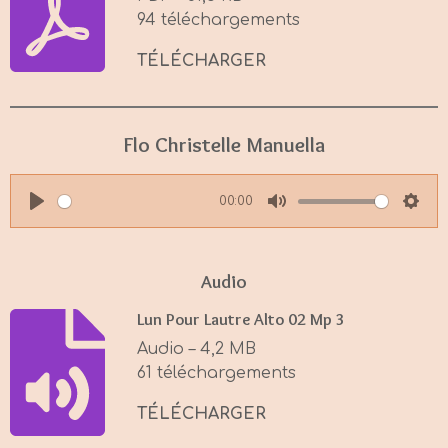
94 téléchargements
TÉLÉCHARGER
Flo Christelle Manuella
00:00
P
M
S
l
u
e
a
t
t
Audio
y
e
t
Lun Pour Lautre Alto 02 Mp 3
i
Audio – 4,2 MB
n
61 téléchargements
g
s
TÉLÉCHARGER