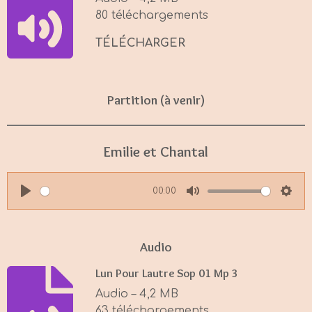
n
80 téléchargements
g
s
TÉLÉCHARGER
Partition (à venir)
Emilie et Chantal
00:00
P
M
S
l
u
e
a
t
t
Audio
y
e
t
Lun Pour Lautre Sop 01 Mp 3
i
Audio – 4,2 MB
n
63 téléchargements