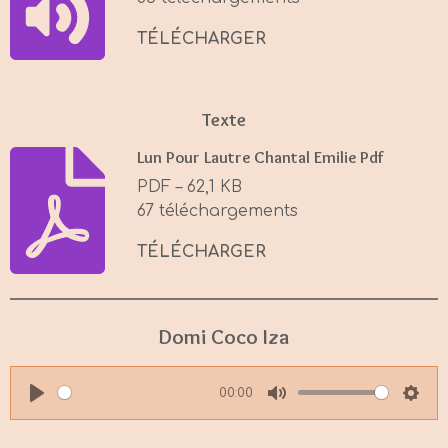
g
s
TÉLÉCHARGER
Texte
Lun Pour Lautre Chantal Emilie Pdf
PDF – 62,1 KB
67 téléchargements
TÉLÉCHARGER
Domi Coco Iza
00:00
P
M
S
l
u
e