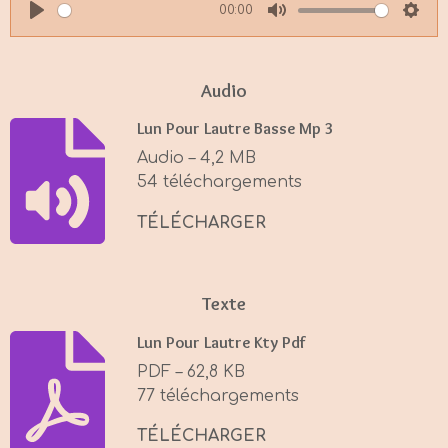
00:00
P
M
S
l
u
e
a
t
t
Audio
y
e
t
Lun Pour Lautre Basse Mp 3
i
Audio – 4,2 MB
n
54 téléchargements
g
s
TÉLÉCHARGER
Texte
Lun Pour Lautre Kty Pdf
PDF – 62,8 KB
77 téléchargements
TÉLÉCHARGER