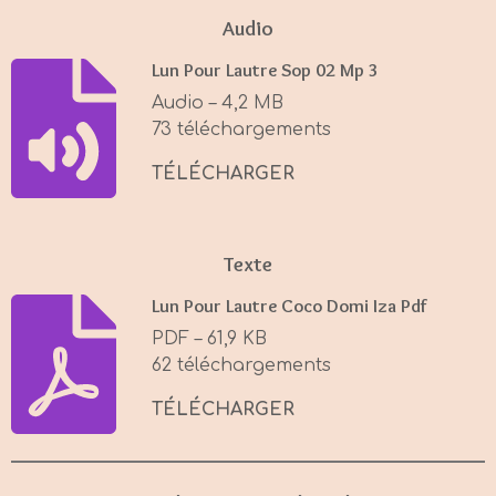
a
t
t
Audio
y
e
t
Lun Pour Lautre Sop 02 Mp 3
i
Audio – 4,2 MB
n
73 téléchargements
g
s
TÉLÉCHARGER
Texte
Lun Pour Lautre Coco Domi Iza Pdf
PDF – 61,9 KB
62 téléchargements
TÉLÉCHARGER