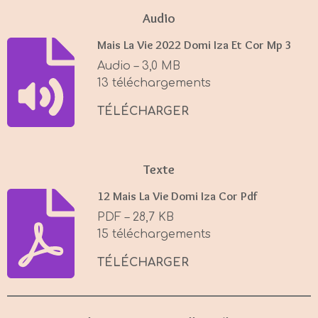
a
t
t
Audio
y
e
t
Mais La Vie 2022 Domi Iza Et Cor Mp 3
i
Audio – 3,0 MB
n
13 téléchargements
g
s
TÉLÉCHARGER
Texte
12 Mais La Vie Domi Iza Cor Pdf
PDF – 28,7 KB
15 téléchargements
TÉLÉCHARGER