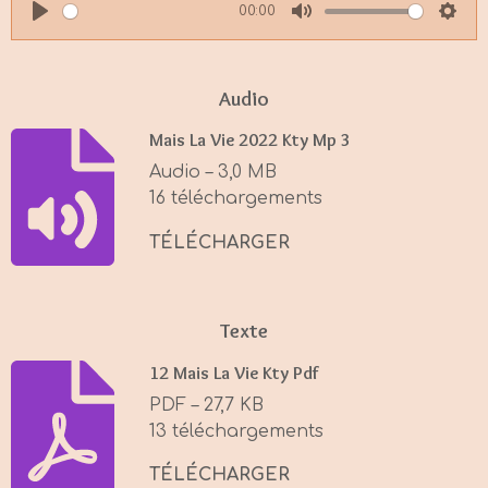
00:00
P
M
S
l
u
e
a
t
t
Audio
y
e
t
Mais La Vie 2022 Kty Mp 3
i
Audio – 3,0 MB
n
16 téléchargements
g
s
TÉLÉCHARGER
Texte
12 Mais La Vie Kty Pdf
PDF – 27,7 KB
13 téléchargements
TÉLÉCHARGER