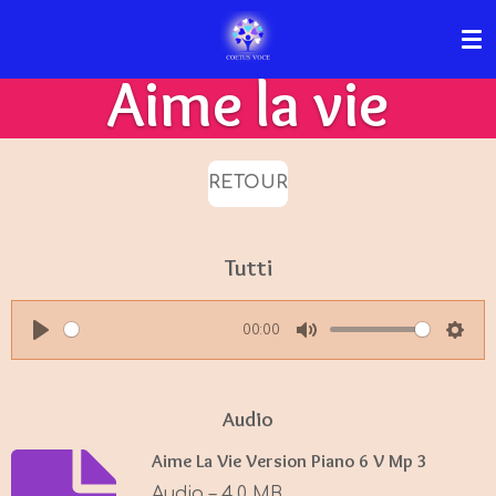
Passer
au
Aime la vie
contenu
principal
RETOUR
Tutti
00:00
P
M
S
l
u
e
a
t
t
Audio
y
e
t
Aime La Vie Version Piano 6 V Mp 3
i
Audio – 4,0 MB