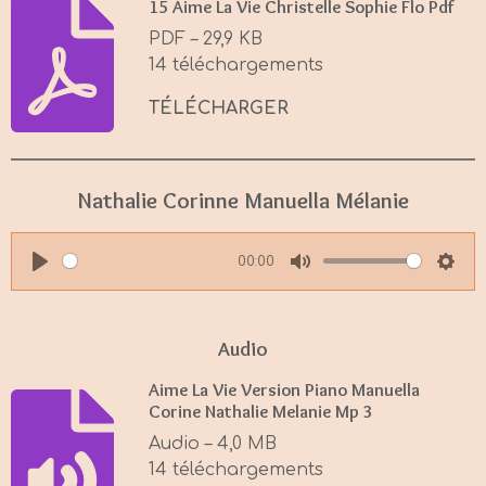
15 Aime La Vie Christelle Sophie Flo Pdf
PDF – 29,9 KB
14 téléchargements
TÉLÉCHARGER
Nathalie Corinne Manuella Mélanie
00:00
P
M
S
l
u
e
a
t
t
Audio
y
e
t
Aime La Vie Version Piano Manuella
i
Corine Nathalie Melanie Mp 3
n
Audio – 4,0 MB
g
14 téléchargements