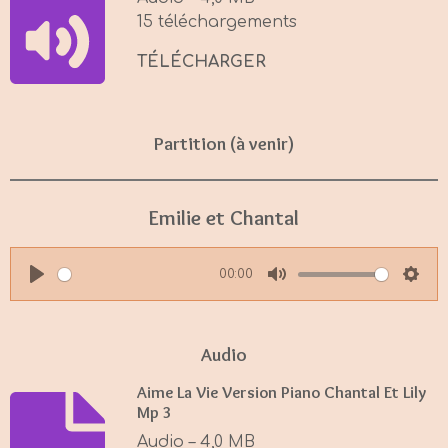
n
15 téléchargements
g
s
TÉLÉCHARGER
Partition (à venir)
Emilie et Chantal
00:00
P
M
S
l
u
e
a
t
t
Audio
y
e
t
Aime La Vie Version Piano Chantal Et Lily
i
Mp 3
n
Audio – 4,0 MB