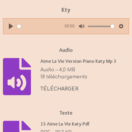
Kty
00:00
P
M
S
l
u
e
a
t
t
Audio
y
e
t
Aime La Vie Version Piano Katy Mp 3
i
Audio – 4,0 MB
n
18 téléchargements
g
s
TÉLÉCHARGER
Texte
15 Aime La Vie Katy Pdf