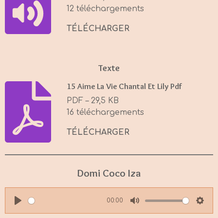
g
12 téléchargements
s
TÉLÉCHARGER
Texte
15 Aime La Vie Chantal Et Lily Pdf
PDF – 29,5 KB
16 téléchargements
TÉLÉCHARGER
Domi Coco Iza
00:00
P
M
S