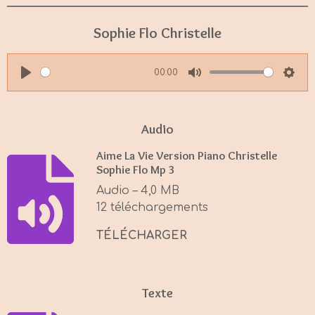
Sophie Flo Christelle
00:00
P
M
S
l
u
e
a
t
t
Audio
y
e
t
Aime La Vie Version Piano Christelle
i
Sophie Flo Mp 3
n
Audio – 4,0 MB
g
12 téléchargements
s
TÉLÉCHARGER
Texte