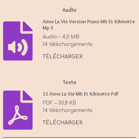
a
t
t
Audio
y
e
t
Aime La Vie Version Piano Mh Et Kikinette
i
Mp 3
n
Audio – 4,0 MB
g
14 téléchargements
s
TÉLÉCHARGER
Texte
15 Aime La Vie Mh Et Kikinette Pdf
PDF – 30,8 KB
14 téléchargements
TÉLÉCHARGER