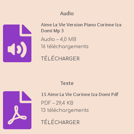
l
u
e
a
t
t
Audio
y
e
t
Aime La Vie Version Piano Corinne Iza
i
Domi Mp 3
n
Audio – 4,0 MB
g
16 téléchargements
s
TÉLÉCHARGER
Texte
15 Aime La Vie Corinne Iza Domi Pdf
PDF – 29,4 KB
13 téléchargements
TÉLÉCHARGER