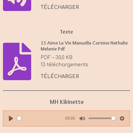
s
TÉLÉCHARGER
Texte
15 Aime La Vie Manuella Corinne Nathalie
Melanie Pdf
PDF – 30,0 KB
13 téléchargements
TÉLÉCHARGER
MH Kikinette
00:00
P
M
S
l
u
e