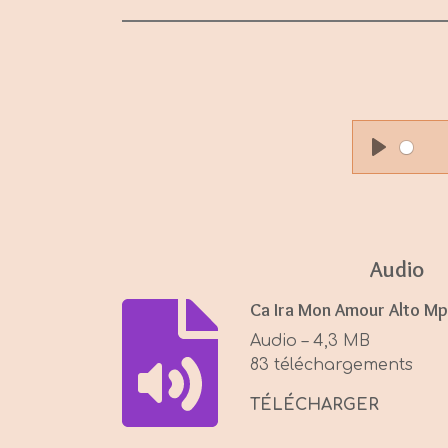
P
l
a
y
Audio
Ca Ira Mon Amour Alto Mp
Audio – 4,3 MB
83 téléchargements
TÉLÉCHARGER