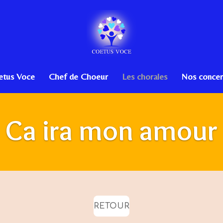
etus Voce
Chef de Choeur
Les chorales
Nos concer
Ca ira mon amour
RETOUR