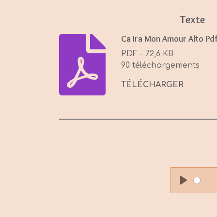
Texte
Ca Ira Mon Amour Alto Pd
PDF – 72,6 KB
90 téléchargements
TÉLÉCHARGER
P
l