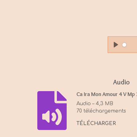
P
l
a
y
Audio
Ca Ira Mon Amour 4 V Mp 
Audio – 4,3 MB
70 téléchargements
TÉLÉCHARGER