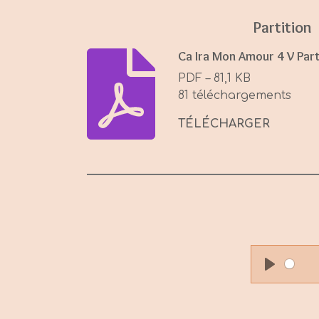
Partition
Ca Ira Mon Amour 4 V Part
PDF – 81,1 KB
81 téléchargements
TÉLÉCHARGER
P
l
a