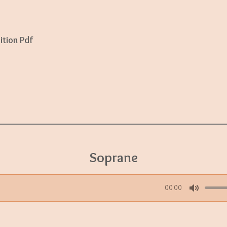
ition Pdf
Soprane
00:00
M
u
t