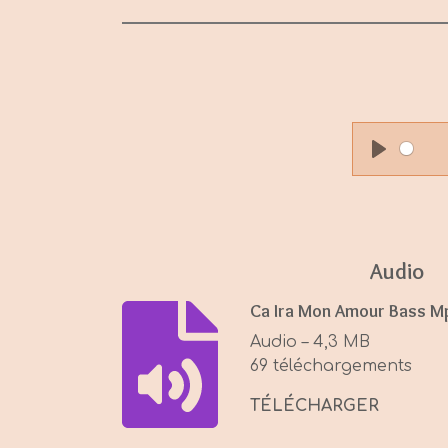
P
l
a
y
Audio
Ca Ira Mon Amour Bass M
Audio – 4,3 MB
69 téléchargements
TÉLÉCHARGER