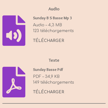
l
u
e
a
t
t
Audio
y
e
t
Sunday B S Basse Mp 3
i
Audio – 4,3 MB
n
123 téléchargements
g
s
TÉLÉCHARGER
Texte
Sunday Basse Pdf
PDF – 34,9 KB
149 téléchargements
TÉLÉCHARGER