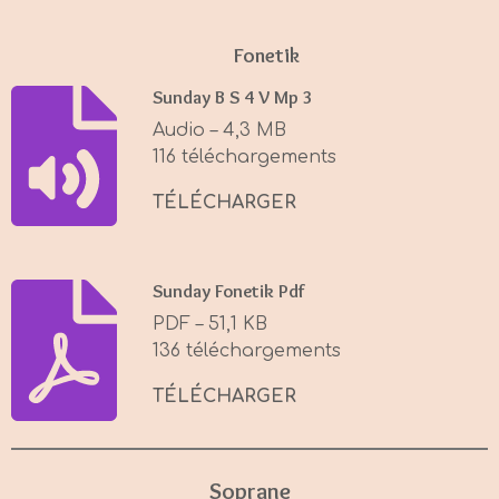
y
e
t
i
Fonetik
n
g
Sunday B S 4 V Mp 3
s
Audio – 4,3 MB
116 téléchargements
TÉLÉCHARGER
Sunday Fonetik Pdf
PDF – 51,1 KB
136 téléchargements
TÉLÉCHARGER
Soprane