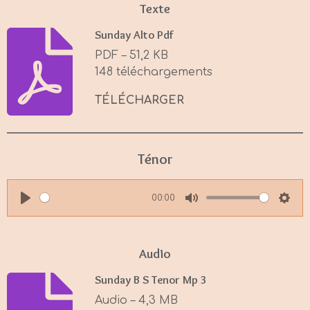
Texte
Sunday Alto Pdf
PDF – 51,2 KB
148 téléchargements
TÉLÉCHARGER
Ténor
00:00
P
M
S
l
u
e
a
t
t
Audio
y
e
t
Sunday B S Tenor Mp 3
i
Audio – 4,3 MB
n