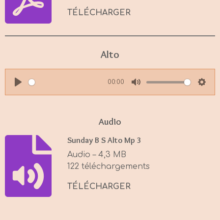
TÉLÉCHARGER
Alto
00:00
P
M
S
l
u
e
a
t
t
Audio
y
e
t
Sunday B S Alto Mp 3
i
Audio – 4,3 MB
n
122 téléchargements
g
s
TÉLÉCHARGER