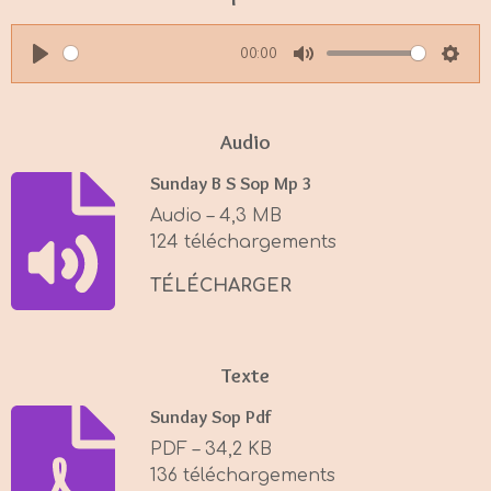
00:00
P
M
S
l
u
e
a
t
t
Audio
y
e
t
Sunday B S Sop Mp 3
i
Audio – 4,3 MB
n
124 téléchargements
g
s
TÉLÉCHARGER
Texte
Sunday Sop Pdf
PDF – 34,2 KB
136 téléchargements