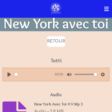
Passer
au
New York avec toi
contenu
principal
RETOUR
Tutti
00:00
P
M
S
l
u
e
a
t
t
Audio
y
e
t
New York Avec Toi 4 V Mp 3
i
Audio – 2,8 MB