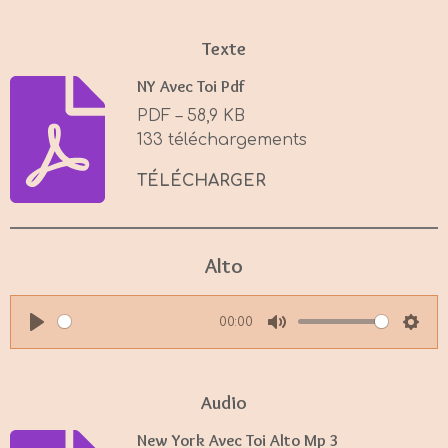
Texte
NY Avec Toi Pdf
PDF – 58,9 KB
133 téléchargements
TÉLÉCHARGER
Alto
00:00
P
M
S
l
u
e
a
t
t
Audio
y
e
t
New York Avec Toi Alto Mp 3