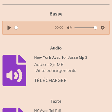
Basse
00:00
P
M
S
l
u
e
a
t
t
Audio
y
e
t
New York Avec Toi Basse Mp 3
i
Audio – 2,8 MB
n
126 téléchargements
g
s
TÉLÉCHARGER
Texte
NY Avec Toi Pdf