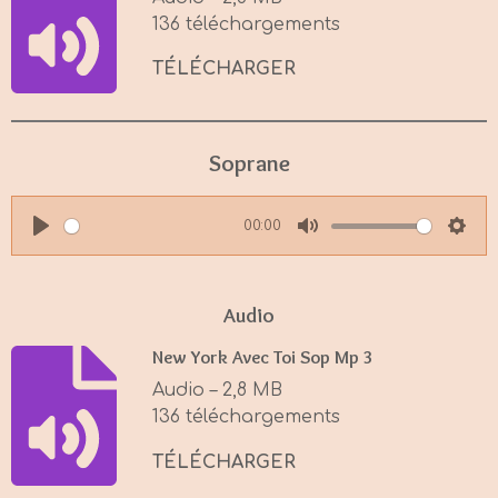
n
136 téléchargements
g
s
TÉLÉCHARGER
Soprane
00:00
P
M
S
l
u
e
a
t
t
Audio
y
e
t
New York Avec Toi Sop Mp 3
i
Audio – 2,8 MB
n
136 téléchargements
g
s
TÉLÉCHARGER