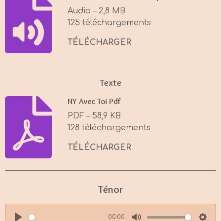
i
Audio – 2,8 MB
n
125 téléchargements
g
s
TÉLÉCHARGER
Texte
NY Avec Toi Pdf
PDF – 58,9 KB
128 téléchargements
TÉLÉCHARGER
Ténor
00:00