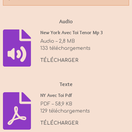
P
M
S
l
u
e
a
t
t
Audio
y
e
t
New York Avec Toi Tenor Mp 3
i
Audio – 2,8 MB
n
133 téléchargements
g
s
TÉLÉCHARGER
Texte
NY Avec Toi Pdf
PDF – 58,9 KB
129 téléchargements
TÉLÉCHARGER