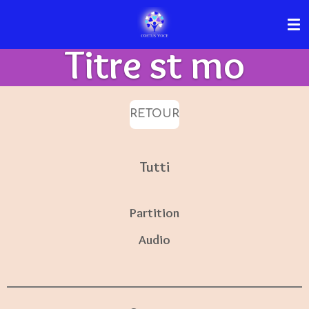
Passer
au
Titre st mo
contenu
principal
RETOUR
Tutti
Partition
Audio