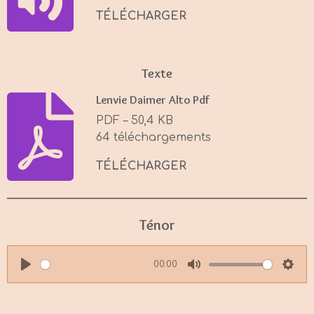
s
TÉLÉCHARGER
Texte
Lenvie Daimer Alto Pdf
PDF – 50,4 KB
64 téléchargements
TÉLÉCHARGER
Ténor
00:00
P
M
S
l
u
e