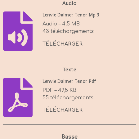
a
t
t
Audio
y
e
t
Lenvie Daimer Tenor Mp 3
i
Audio – 4,5 MB
n
43 téléchargements
g
s
TÉLÉCHARGER
Texte
Lenvie Daimer Tenor Pdf
PDF – 49,5 KB
55 téléchargements
TÉLÉCHARGER
Basse