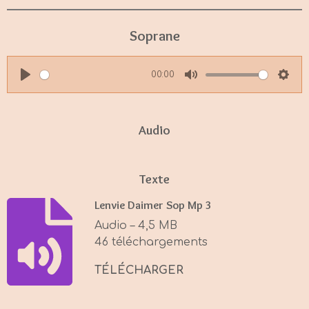
Soprane
00:00
P
M
S
l
u
e
a
t
t
Audio
y
e
t
i
Texte
n
g
Lenvie Daimer Sop Mp 3
s
Audio – 4,5 MB
46 téléchargements
TÉLÉCHARGER