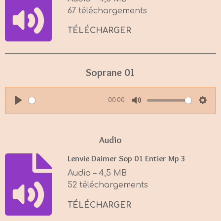
n
67 téléchargements
g
s
TÉLÉCHARGER
Soprane 01
00:00
P
M
S
l
u
e
a
t
t
Audio
y
e
t
Lenvie Daimer Sop 01 Entier Mp 3
i
Audio – 4,5 MB
n
52 téléchargements
g
s
TÉLÉCHARGER