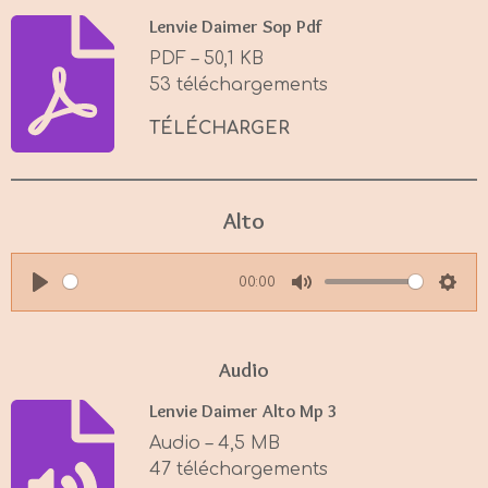
Lenvie Daimer Sop Pdf
PDF – 50,1 KB
53 téléchargements
TÉLÉCHARGER
Alto
00:00
P
M
S
l
u
e
a
t
t
Audio
y
e
t
Lenvie Daimer Alto Mp 3
i
Audio – 4,5 MB
n
47 téléchargements
g