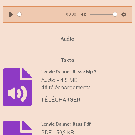
00:00
P
M
S
l
u
e
a
t
t
Audio
y
e
t
i
Texte
n
g
Lenvie Daimer Basse Mp 3
s
Audio – 4,5 MB
48 téléchargements
TÉLÉCHARGER
Lenvie Daimer Bass Pdf
PDF – 50,2 KB