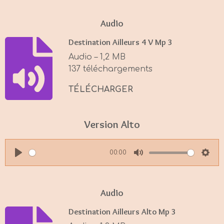
l
u
e
a
t
t
Audio
y
e
t
Destination Ailleurs 4 V Mp 3
i
Audio – 1,2 MB
n
137 téléchargements
g
s
TÉLÉCHARGER
Version Alto
00:00
P
M
S
l
u
e
a
t
t
Audio
y
e
t
Destination Ailleurs Alto Mp 3
i