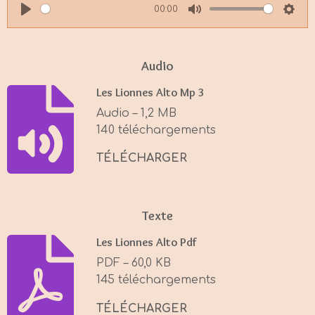
00:00
P
M
S
l
u
e
a
t
t
Audio
y
e
t
Les Lionnes Alto Mp 3
i
Audio – 1,2 MB
n
140 téléchargements
g
s
TÉLÉCHARGER
Texte
Les Lionnes Alto Pdf
PDF – 60,0 KB
145 téléchargements
TÉLÉCHARGER