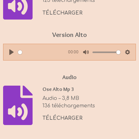
123 téléchargements
g
s
TÉLÉCHARGER
Version Alto
00:00
P
M
S
l
u
e
a
t
t
Audio
y
e
t
Ose Alto Mp 3
i
Audio – 3,8 MB
n
136 téléchargements
g
s
TÉLÉCHARGER