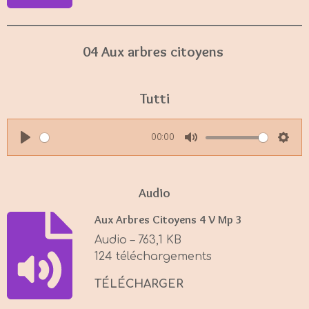
04 Aux arbres citoyens
Tutti
00:00
P
M
S
l
u
e
a
t
t
Audio
y
e
t
Aux Arbres Citoyens 4 V Mp 3
i
Audio – 763,1 KB
n
124 téléchargements
g
s
TÉLÉCHARGER