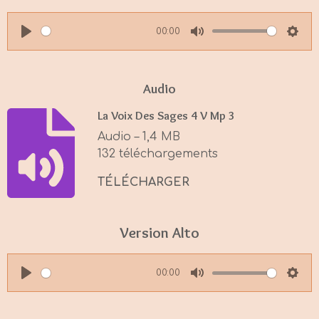
00:00
P
M
S
l
u
e
a
t
t
Audio
y
e
t
La Voix Des Sages 4 V Mp 3
i
Audio – 1,4 MB
n
132 téléchargements
g
s
TÉLÉCHARGER
Version Alto
00:00
P
M
S
l
u
e