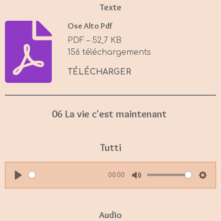
Texte
Ose Alto Pdf
PDF – 52,7 KB
156 téléchargements
TÉLÉCHARGER
06 La vie c'est maintenant
Tutti
00:00
P
M
S
l
u
e
a
t
t
Audio