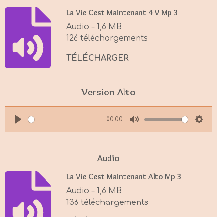
y
e
t
La Vie Cest Maintenant 4 V Mp 3
i
Audio – 1,6 MB
n
126 téléchargements
g
s
TÉLÉCHARGER
Version Alto
00:00
P
M
S
l
u
e
a
t
t
Audio
y
e
t
La Vie Cest Maintenant Alto Mp 3
i
Audio – 1,6 MB
n
136 téléchargements
g