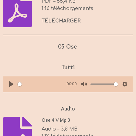
PDF – 55,4 KB
146 téléchargements
TÉLÉCHARGER
05 Ose
Tutti
00:00
P
M
S
l
u
e
a
t
t
Audio
y
e
t
Ose 4 V Mp 3
i
Audio – 3,8 MB
n