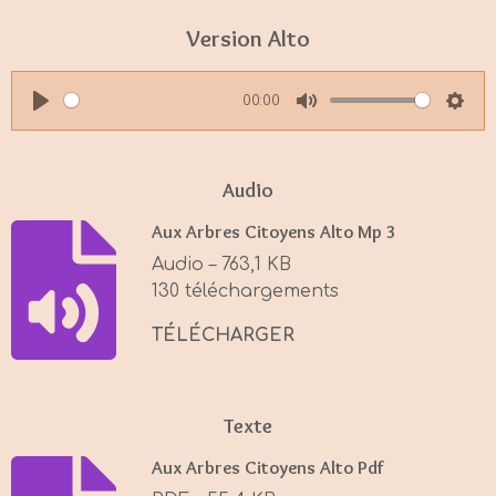
Version Alto
00:00
P
M
S
l
u
e
a
t
t
Audio
y
e
t
Aux Arbres Citoyens Alto Mp 3
i
Audio – 763,1 KB
n
130 téléchargements
g
s
TÉLÉCHARGER
Texte
Aux Arbres Citoyens Alto Pdf