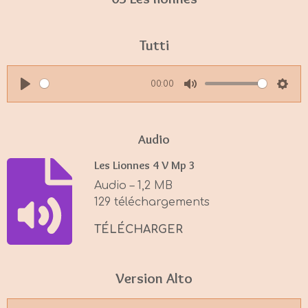
Tutti
00:00
P
M
S
l
u
e
a
t
t
Audio
y
e
t
Les Lionnes 4 V Mp 3
i
Audio – 1,2 MB
n
129 téléchargements
g
s
TÉLÉCHARGER
Version Alto