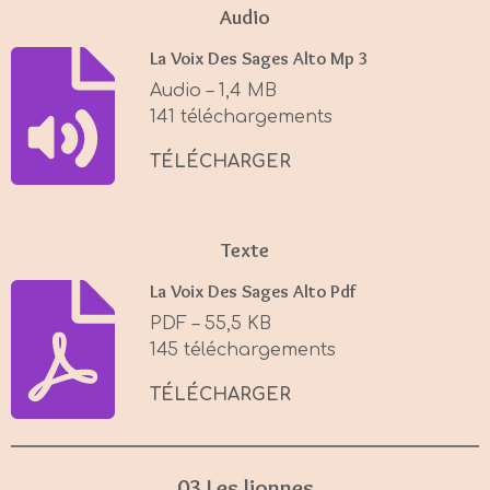
a
t
t
Audio
y
e
t
La Voix Des Sages Alto Mp 3
i
Audio – 1,4 MB
n
141 téléchargements
g
s
TÉLÉCHARGER
Texte
La Voix Des Sages Alto Pdf
PDF – 55,5 KB
145 téléchargements
TÉLÉCHARGER
03 Les lionnes