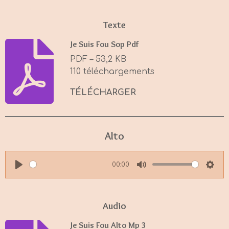
Texte
Je Suis Fou Sop Pdf
PDF – 53,2 KB
110 téléchargements
TÉLÉCHARGER
Alto
00:00
P
M
S
l
u
e
a
t
t
Audio
y
e
t
Je Suis Fou Alto Mp 3