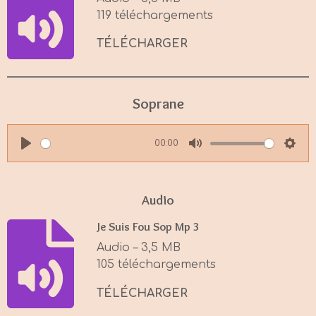
n
119 téléchargements
g
s
TÉLÉCHARGER
Soprane
00:00
P
M
S
l
u
e
a
t
t
Audio
y
e
t
Je Suis Fou Sop Mp 3
i
Audio – 3,5 MB
n
105 téléchargements
g
s
TÉLÉCHARGER