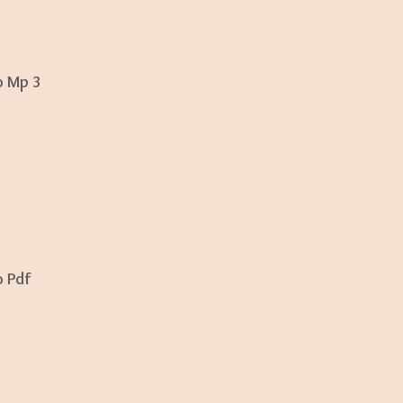
t
e
o Mp 3
o Pdf