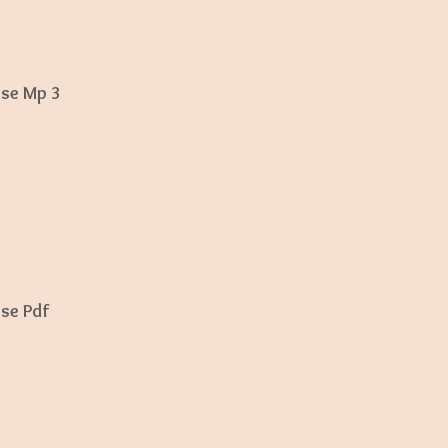
t
e
sse Mp 3
sse Pdf