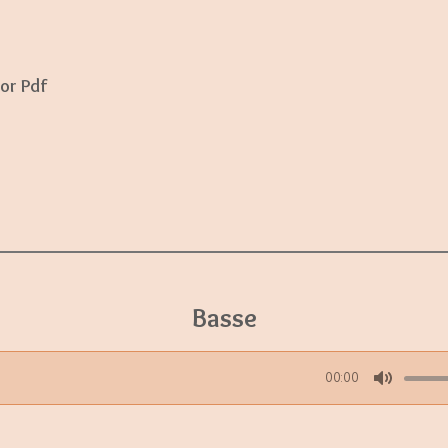
or Pdf
Basse
00:00
M
u