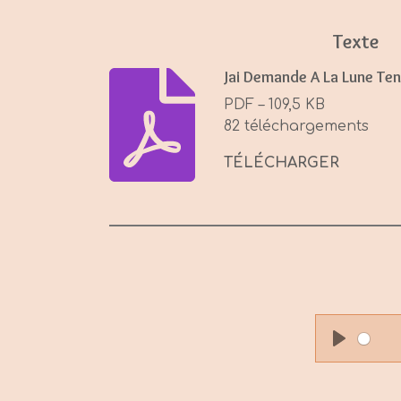
Texte
Jai Demande A La Lune Ten
PDF – 109,5 KB
82 téléchargements
TÉLÉCHARGER
P
l