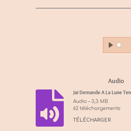
P
l
a
y
Audio
Jai Demande A La Lune Te
Audio – 3,3 MB
62 téléchargements
TÉLÉCHARGER