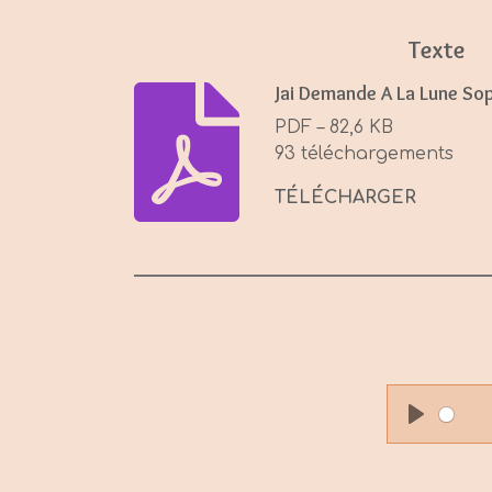
Texte
Jai Demande A La Lune So
PDF – 82,6 KB
93 téléchargements
TÉLÉCHARGER
P
l