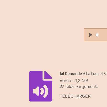
P
l
a
y
Jai Demande A La Lune 4 V
Audio – 3,3 MB
82 téléchargements
TÉLÉCHARGER