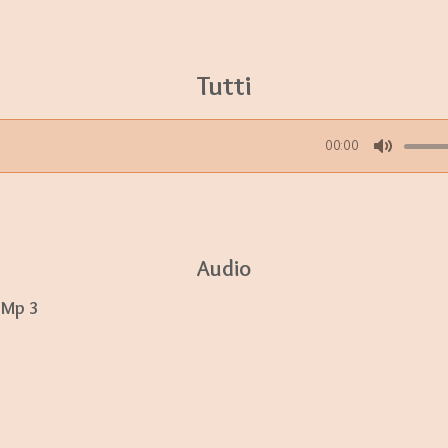
Tutti
00:00
M
u
t
e
Audio
 Mp 3