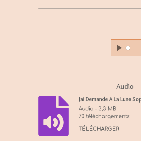
P
l
a
y
Audio
Jai Demande A La Lune So
Audio – 3,3 MB
70 téléchargements
TÉLÉCHARGER