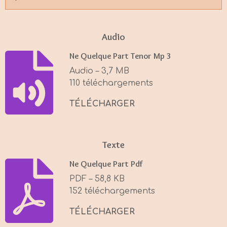
P
M
S
l
u
e
a
t
t
Audio
y
e
t
Ne Quelque Part Tenor Mp 3
i
Audio – 3,7 MB
n
110 téléchargements
g
s
TÉLÉCHARGER
Texte
Ne Quelque Part Pdf
PDF – 58,8 KB
152 téléchargements
TÉLÉCHARGER