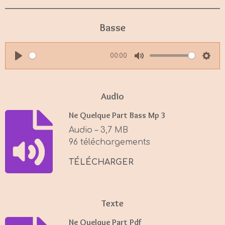
Basse
00:00
P
M
S
l
u
e
a
t
t
Audio
y
e
t
Ne Quelque Part Bass Mp 3
i
Audio – 3,7 MB
n
96 téléchargements
g
s
TÉLÉCHARGER
Texte
Ne Quelque Part Pdf