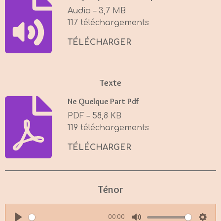
i
Audio – 3,7 MB
n
117 téléchargements
g
s
TÉLÉCHARGER
Texte
Ne Quelque Part Pdf
PDF – 58,8 KB
119 téléchargements
TÉLÉCHARGER
Ténor
00:00