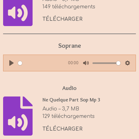
n
149 téléchargements
g
s
TÉLÉCHARGER
Soprane
00:00
P
M
S
l
u
e
a
t
t
Audio
y
e
t
Ne Quelque Part Sop Mp 3
i
Audio – 3,7 MB
n
129 téléchargements
g
s
TÉLÉCHARGER