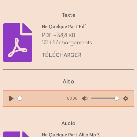
Texte
Ne Quelque Part Pdf
PDF – 58,8 KB
101 téléchargements
TÉLÉCHARGER
Alto
00:00
P
M
S
l
u
e
a
t
t
Audio
y
e
t
Ne Quelque Part Alto Mp 3