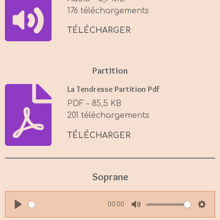
n
176 téléchargements
g
s
TÉLÉCHARGER
Partition
La Tendresse Partition Pdf
PDF – 85,5 KB
201 téléchargements
TÉLÉCHARGER
Soprane
00:00
P
M
S