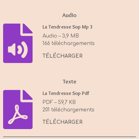
l
u
e
a
t
t
Audio
y
e
t
La Tendresse Sop Mp 3
i
Audio – 3,9 MB
n
166 téléchargements
g
s
TÉLÉCHARGER
Texte
La Tendresse Sop Pdf
PDF – 59,7 KB
201 téléchargements
TÉLÉCHARGER