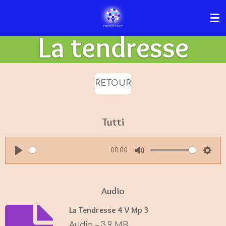
Passer
au
La tendresse
contenu
principal
RETOUR
Tutti
00:00
P
M
S
l
u
e
a
t
t
Audio
y
e
t
La Tendresse 4 V Mp 3
i
Audio – 3,9 MB