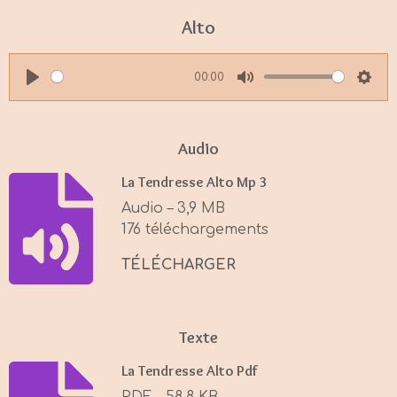
Alto
00:00
P
M
S
l
u
e
a
t
t
Audio
y
e
t
La Tendresse Alto Mp 3
i
Audio – 3,9 MB
n
176 téléchargements
g
s
TÉLÉCHARGER
Texte
La Tendresse Alto Pdf