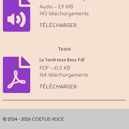
i
Audio – 3,9 MB
n
143 téléchargements
g
s
TÉLÉCHARGER
Texte
La Tendresse Bass Pdf
PDF – 61,3 KB
164 téléchargements
TÉLÉCHARGER
© 2024 - 2026 COETUS VOCE