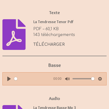
Texte
La Tendresse Tenor Pdf
PDF – 60,1 KB
143 téléchargements
TÉLÉCHARGER
Basse
00:00
P
M
S
l
u
e
a
t
t
Audio
y
e
t
La Tendresse Basse Mp 3