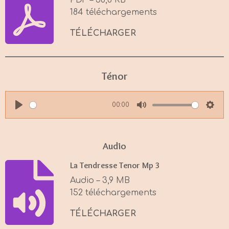
PDF – 58,8 KB
184 téléchargements
TÉLÉCHARGER
Ténor
00:00
P
M
S
l
u
e
a
t
t
Audio
y
e
t
La Tendresse Tenor Mp 3
i
Audio – 3,9 MB
n
152 téléchargements
g
s
TÉLÉCHARGER