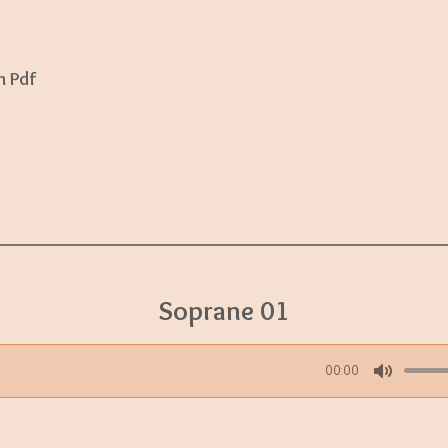
n Pdf
Soprane 01
00:00
M
u
t