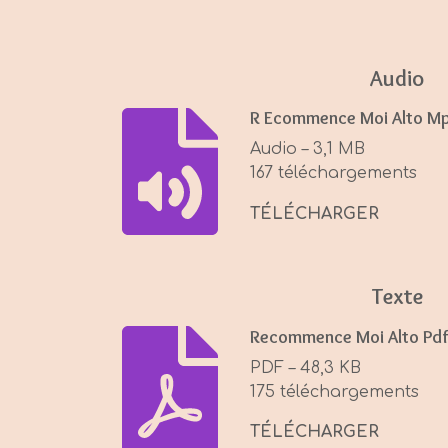
l
a
y
Audio
R Ecommence Moi Alto Mp
Audio – 3,1 MB
167 téléchargements
TÉLÉCHARGER
Texte
Recommence Moi Alto Pd
PDF – 48,3 KB
175 téléchargements
TÉLÉCHARGER