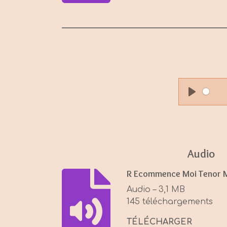
P
l
a
y
Audio
R Ecommence Moi Tenor 
Audio – 3,1 MB
145 téléchargements
TÉLÉCHARGER