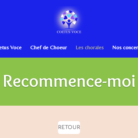
etus Voce
Chef de Choeur
Les chorales
Nos concer
Recommence-moi
RETOUR