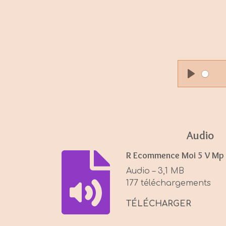
P
l
a
y
Audio
R Ecommence Moi 5 V Mp
Audio – 3,1 MB
177 téléchargements
TÉLÉCHARGER