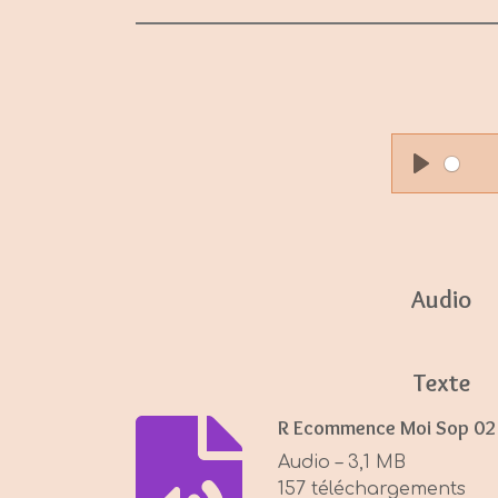
P
l
a
y
Audio
Texte
R Ecommence Moi Sop 02
Audio – 3,1 MB
157 téléchargements