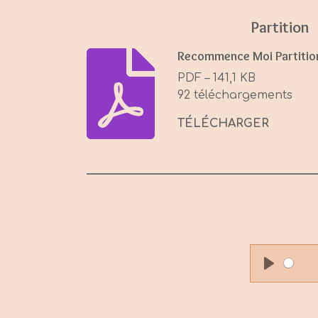
Partition
Recommence Moi Partitio
PDF – 141,1 KB
92 téléchargements
TÉLÉCHARGER
P
l
a