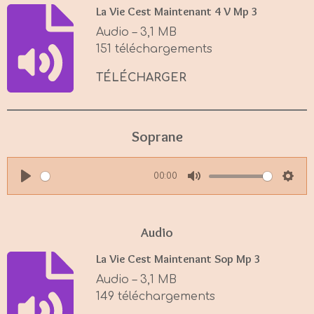
y
e
t
La Vie Cest Maintenant 4 V Mp 3
i
Audio – 3,1 MB
n
151 téléchargements
g
s
TÉLÉCHARGER
Soprane
00:00
P
M
S
l
u
e
a
t
t
Audio
y
e
t
La Vie Cest Maintenant Sop Mp 3
i
Audio – 3,1 MB
n
149 téléchargements
g