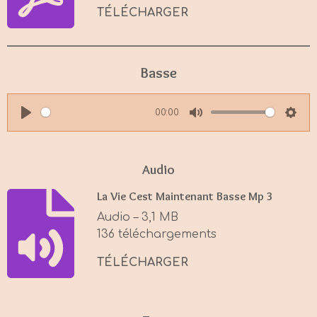
TÉLÉCHARGER
Basse
00:00
P
M
S
l
u
e
a
t
t
Audio
y
e
t
La Vie Cest Maintenant Basse Mp 3
i
Audio – 3,1 MB
n
136 téléchargements
g
s
TÉLÉCHARGER