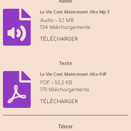
Audio
y
e
t
La Vie Cest Maintenant Alto Mp 3
i
Audio – 3,1 MB
n
134 téléchargements
g
s
TÉLÉCHARGER
Texte
La Vie Cest Maintenant Alto Pdf
PDF – 52,2 KB
170 téléchargements
TÉLÉCHARGER
Ténor