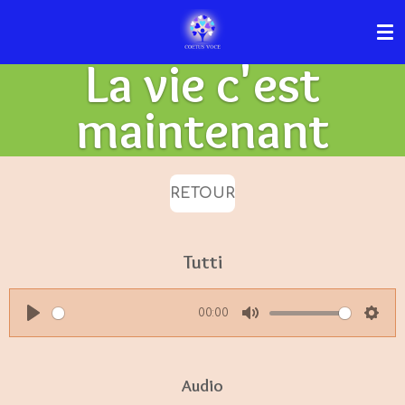
Passer
au
La vie c'est
contenu
principal
maintenant
RETOUR
Tutti
00:00
P
M
S
l
u
e
a
t
t
Audio