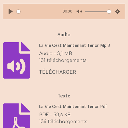
00:00
P
M
S
l
u
e
a
t
t
Audio
y
e
t
La Vie Cest Maintenant Tenor Mp 3
i
Audio – 3,1 MB
n
131 téléchargements
g
s
TÉLÉCHARGER
Texte
La Vie Cest Maintenant Tenor Pdf
PDF – 53,6 KB
136 téléchargements