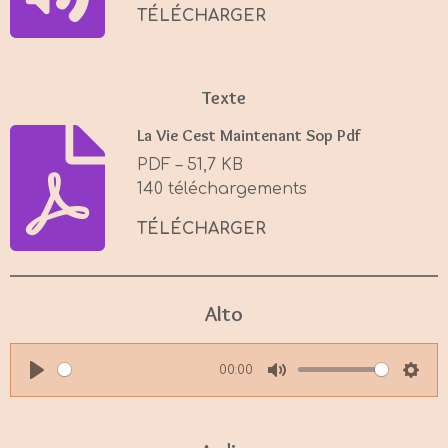
s
TÉLÉCHARGER
Texte
La Vie Cest Maintenant Sop Pdf
PDF – 51,7 KB
140 téléchargements
TÉLÉCHARGER
Alto
00:00
P
M
S
l
u
e
a
t
t