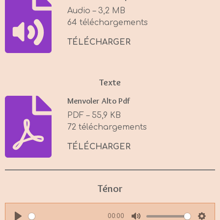
i
Audio – 3,2 MB
n
64 téléchargements
g
s
TÉLÉCHARGER
Texte
Menvoler Alto Pdf
PDF – 55,9 KB
72 téléchargements
TÉLÉCHARGER
Ténor
00:00