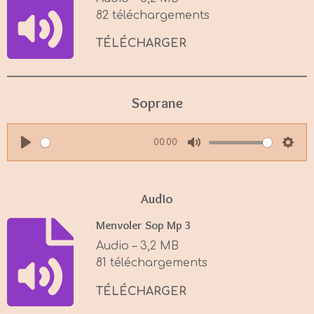
n
82 téléchargements
g
s
TÉLÉCHARGER
Soprane
00:00
P
M
S
l
u
e
a
t
t
Audio
y
e
t
Menvoler Sop Mp 3
i
Audio – 3,2 MB
n
81 téléchargements
g
s
TÉLÉCHARGER