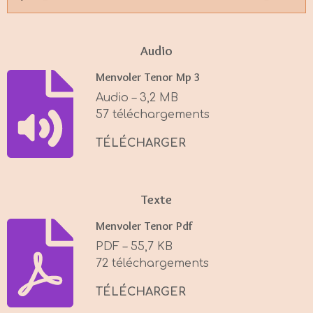
P
M
S
l
u
e
a
t
t
Audio
y
e
t
Menvoler Tenor Mp 3
i
Audio – 3,2 MB
n
57 téléchargements
g
s
TÉLÉCHARGER
Texte
Menvoler Tenor Pdf
PDF – 55,7 KB
72 téléchargements
TÉLÉCHARGER