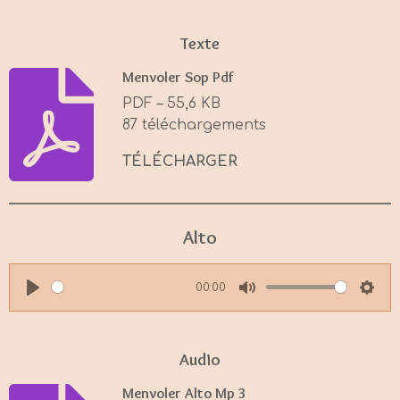
Texte
Menvoler Sop Pdf
PDF – 55,6 KB
87 téléchargements
TÉLÉCHARGER
Alto
00:00
P
M
S
l
u
e
a
t
t
Audio
y
e
t
Menvoler Alto Mp 3