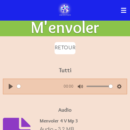
Passer
au
M'envoler
contenu
principal
RETOUR
Tutti
00:00
P
M
S
l
u
e
a
t
t
Audio
y
e
t
Menvoler 4 V Mp 3
i
Audio – 3,2 MB