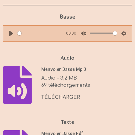
Basse
00:00
P
M
S
l
u
e
a
t
t
Audio
y
e
t
Menvoler Basse Mp 3
i
Audio – 3,2 MB
n
69 téléchargements
g
s
TÉLÉCHARGER
Texte
Menvoler Basse Pdf