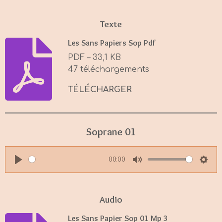
Texte
Les Sans Papiers Sop Pdf
PDF – 33,1 KB
47 téléchargements
TÉLÉCHARGER
Soprane 01
00:00
P
M
S
l
u
e
a
t
t
Audio
y
e
t
Les Sans Papier Sop 01 Mp 3