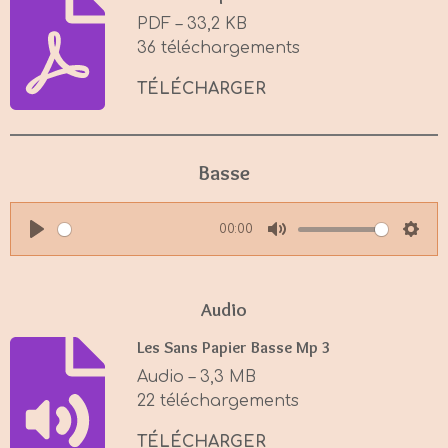
PDF – 33,2 KB
36 téléchargements
TÉLÉCHARGER
Basse
00:00
P
M
S
l
u
e
a
t
t
Audio
y
e
t
Les Sans Papier Basse Mp 3
i
Audio – 3,3 MB
n
22 téléchargements
g
s
TÉLÉCHARGER