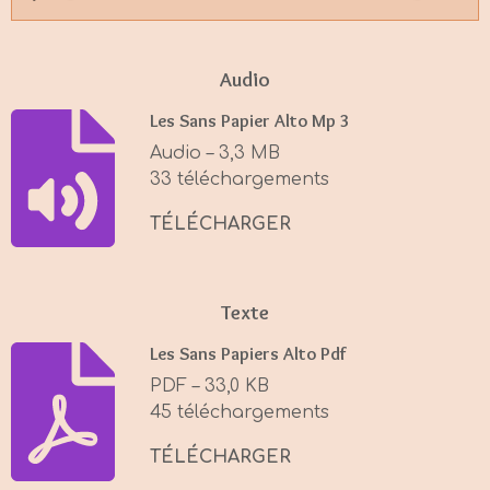
P
M
S
l
u
e
a
t
t
Audio
y
e
t
Les Sans Papier Alto Mp 3
i
Audio – 3,3 MB
n
33 téléchargements
g
s
TÉLÉCHARGER
Texte
Les Sans Papiers Alto Pdf
PDF – 33,0 KB
45 téléchargements
TÉLÉCHARGER