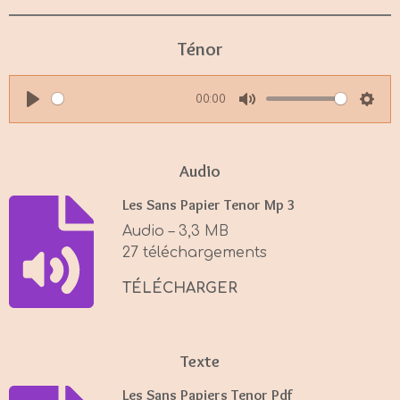
Ténor
00:00
P
M
S
l
u
e
a
t
t
Audio
y
e
t
Les Sans Papier Tenor Mp 3
i
Audio – 3,3 MB
n
27 téléchargements
g
s
TÉLÉCHARGER
Texte
Les Sans Papiers Tenor Pdf