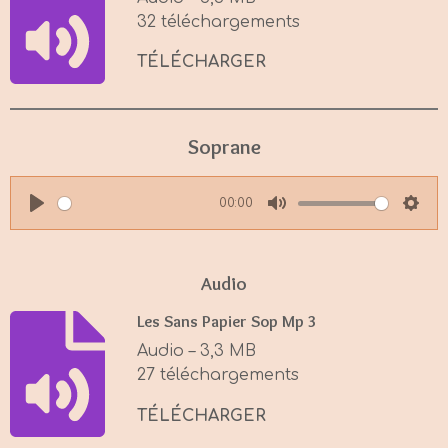
n
32 téléchargements
g
s
TÉLÉCHARGER
Soprane
00:00
P
M
S
l
u
e
a
t
t
Audio
y
e
t
Les Sans Papier Sop Mp 3
i
Audio – 3,3 MB
n
27 téléchargements
g
s
TÉLÉCHARGER