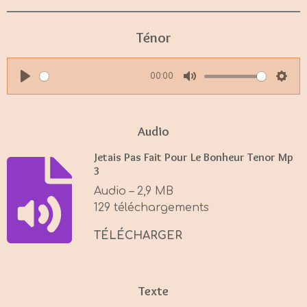
Ténor
00:00
P
M
S
l
u
e
a
t
t
Audio
y
e
t
Jetais Pas Fait Pour Le Bonheur Tenor Mp
i
3
n
Audio – 2,9 MB
g
129 téléchargements
s
TÉLÉCHARGER
Texte