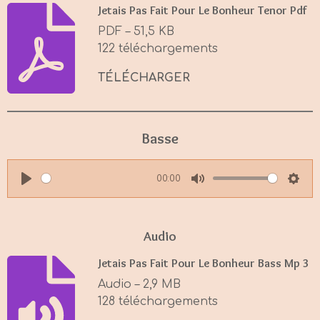
Jetais Pas Fait Pour Le Bonheur Tenor Pdf
PDF – 51,5 KB
122 téléchargements
TÉLÉCHARGER
Basse
00:00
P
M
S
l
u
e
a
t
t
Audio
y
e
t
Jetais Pas Fait Pour Le Bonheur Bass Mp 3
i
Audio – 2,9 MB
n
128 téléchargements
g