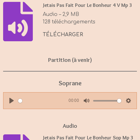
y
e
t
Jetais Pas Fait Pour Le Bonheur 4 V Mp 3
i
Audio – 2,9 MB
n
128 téléchargements
g
s
TÉLÉCHARGER
Partition (à venir)
Soprane
00:00
P
M
S
l
u
e
a
t
t
Audio
y
e
t
Jetais Pas Fait Pour Le Bonheur Sop Mp 3