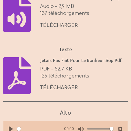
i
Audio – 2,9 MB
n
137 téléchargements
g
s
TÉLÉCHARGER
Texte
Jetais Pas Fait Pour Le Bonheur Sop Pdf
PDF – 52,7 KB
126 téléchargements
TÉLÉCHARGER
Alto
00:00