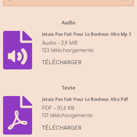
P
M
S
l
u
e
a
t
t
Audio
y
e
t
Jetais Pas Fait Pour Le Bonheur Alto Mp 3
i
Audio – 2,9 MB
n
123 téléchargements
g
s
TÉLÉCHARGER
Texte
Jetais Pas Fait Pour Le Bonheur Alto Pdf
PDF – 51,6 KB
131 téléchargements
TÉLÉCHARGER