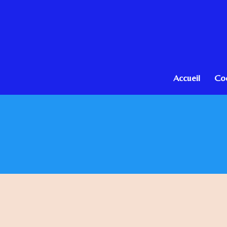
Passer
au
contenu
principal
Accueil
Co