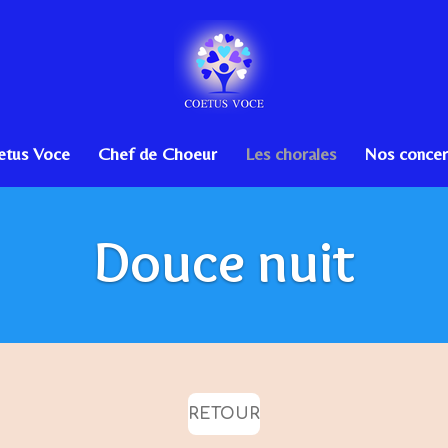
etus Voce
Chef de Choeur
Les chorales
Nos concer
Douce nuit
RETOUR