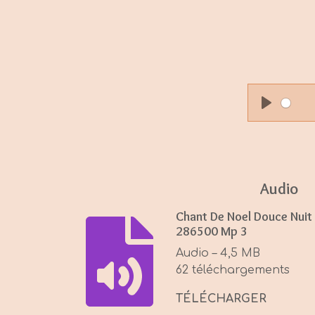
P
l
a
y
Audio
Chant De Noel Douce Nuit 
286500 Mp 3
Audio – 4,5 MB
62 téléchargements
TÉLÉCHARGER