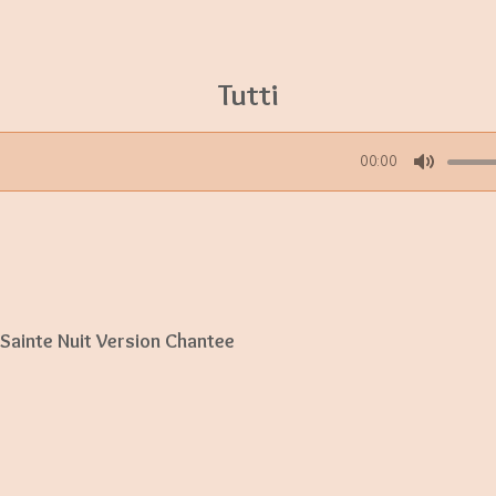
Tutti
00:00
M
u
t
e
Sainte Nuit Version Chantee